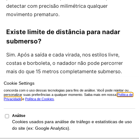
detectar com precisão milimétrica qualquer
movimento prematuro.
Existe limite de distância para nadar
submerso?
Sim. Após a saída e cada virada, nos estilos livre,
costas e borboleta, o nadador não pode percorrer
mais do que 15 metros completamente submerso.
Após esse ponto, alguma parte de seu corpo
(geralmente a cabeça) deve quebrar a superfície da
água. A regra foi implementada por segurança e para
evitar exploração excessiva da propulsão
subaquática.
As regras de etiqueta são obrigatórias?