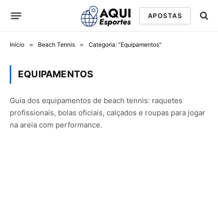
APOSTAS
Início
»
Beach Tennis
»
Categoria: "Equipamentos"
EQUIPAMENTOS
Guia dos equipamentos de beach tennis: raquetes
profissionais, bolas oficiais, calçados e roupas para jogar
na areia com performance.