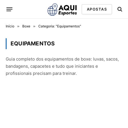
APOSTAS
Início
»
Boxe
»
Categoria: "Equipamentos"
EQUIPAMENTOS
Guia completo dos equipamentos de boxe: luvas, sacos,
bandagens, capacetes e tudo que iniciantes e
profissionais precisam para treinar.