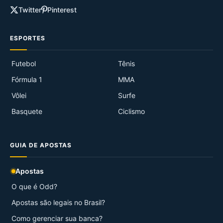
Twitter
Pinterest
ESPORTES
Futebol
Tênis
Fórmula 1
MMA
Vôlei
Surfe
Basquete
Ciclismo
GUIA DE APOSTAS
Apostas
O que é Odd?
Apostas são legais no Brasil?
Como gerenciar sua banca?