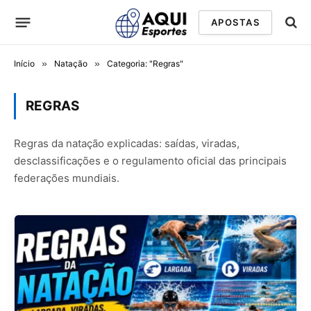
APOSTAS
Início
»
Natação
»
Categoria: "Regras"
REGRAS
Regras da natação explicadas: saídas, viradas,
desclassificações e o regulamento oficial das principais
federações mundiais.