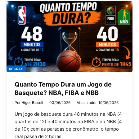
REGRAS
Quanto Tempo Dura um Jogo de
Basquete? NBA, FIBA e NBB
Por
Higor Bissoli
03/06/2026
Atualizado:
19/06/2026
Um jogo de basquete dura 48 minutos na NBA (4
quartos de 12) e 40 minutos na FIBA e no NBB (4
de 10); com as paradas de cronômetro, o tempo
real passa de 2 horas.