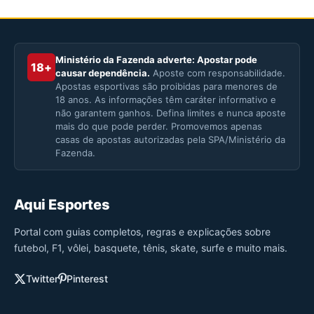
Ministério da Fazenda adverte: Apostar pode
18+
causar dependência.
Aposte com responsabilidade.
Apostas esportivas são proibidas para menores de
18 anos. As informações têm caráter informativo e
não garantem ganhos. Defina limites e nunca aposte
mais do que pode perder. Promovemos apenas
casas de apostas autorizadas pela SPA/Ministério da
Fazenda.
Aqui Esportes
Portal com guias completos, regras e explicações sobre
futebol, F1, vôlei, basquete, tênis, skate, surfe e muito mais.
Twitter
Pinterest