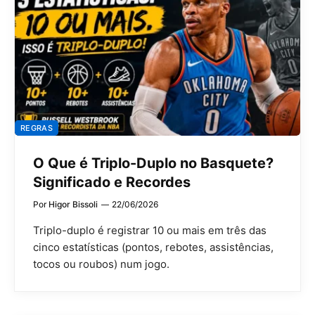
REGRAS
O Que é Triplo-Duplo no Basquete?
Significado e Recordes
Por
Higor Bissoli
22/06/2026
Triplo-duplo é registrar 10 ou mais em três das
cinco estatísticas (pontos, rebotes, assistências,
tocos ou roubos) num jogo.