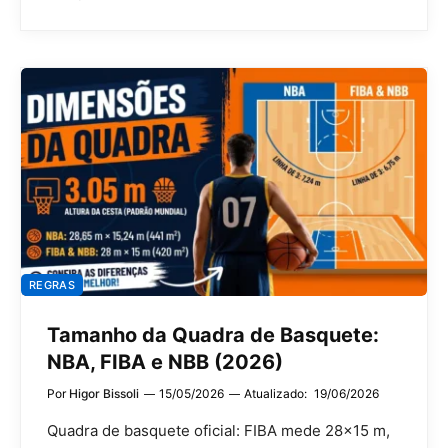
REGRAS
Tamanho da Quadra de Basquete:
NBA, FIBA e NBB (2026)
Por
Higor Bissoli
15/05/2026
Atualizado:
19/06/2026
Quadra de basquete oficial: FIBA mede 28×15 m,