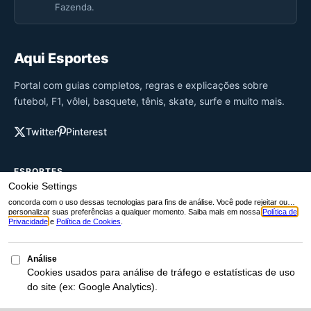
Fazenda.
Aqui Esportes
Portal com guias completos, regras e explicações sobre
futebol, F1, vôlei, basquete, tênis, skate, surfe e muito mais.
Twitter
Pinterest
ESPORTES
Futebol
Tênis
Fórmula 1
MMA
Vôlei
Surfe
Basquete
Ciclismo