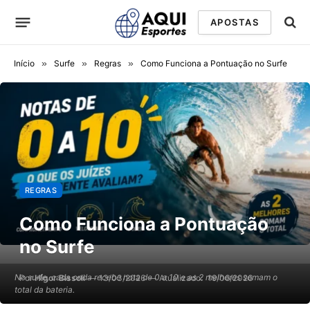
APOSTAS
Início
»
Surfe
»
Regras
»
Como Funciona a Pontuação no Surfe
REGRAS
Como Funciona a Pontuação
no Surfe
No surfe, cada onda recebe nota de 0 a 10 e as 2 melhores somam o
Por
Higor Bissoli
13/03/2026
Atualizado:
19/06/2026
total da bateria.