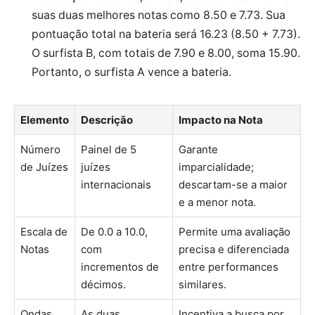
suas duas melhores notas como 8.50 e 7.73. Sua
pontuação total na bateria será 16.23 (8.50 + 7.73).
O surfista B, com totais de 7.90 e 8.00, soma 15.90.
Portanto, o surfista A vence a bateria.
Elemento
Descrição
Impacto na Nota
Número
Painel de 5
Garante
de Juízes
juízes
imparcialidade;
internacionais
descartam-se a maior
e a menor nota.
Escala de
De 0.0 a 10.0,
Permite uma avaliação
Notas
com
precisa e diferenciada
incrementos de
entre performances
décimos.
similares.
Ondas
As duas
Incentiva a busca por