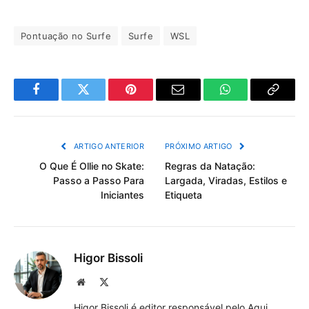
Pontuação no Surfe
Surfe
WSL
Facebook
Twitter
Pinterest
Email
WhatsApp
Copiar
Link
ARTIGO ANTERIOR
PRÓXIMO ARTIGO
O Que É Ollie no Skate:
Regras da Natação:
Passo a Passo Para
Largada, Viradas, Estilos e
Iniciantes
Etiqueta
Higor Bissoli
Site
X
(Twitter)
Higor Bissoli é editor responsável pelo Aqui