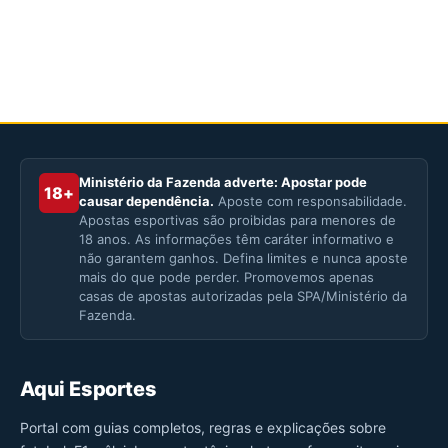
Ministério da Fazenda adverte: Apostar pode
18+
causar dependência.
Aposte com responsabilidade.
Apostas esportivas são proibidas para menores de
18 anos. As informações têm caráter informativo e
não garantem ganhos. Defina limites e nunca aposte
mais do que pode perder. Promovemos apenas
casas de apostas autorizadas pela SPA/Ministério da
Fazenda.
Aqui Esportes
Portal com guias completos, regras e explicações sobre