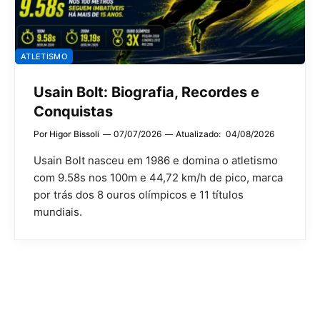
ATLETISMO
Usain Bolt: Biografia, Recordes e
Conquistas
Por
Higor Bissoli
07/07/2026
Atualizado:
04/08/2026
Usain Bolt nasceu em 1986 e domina o atletismo
com 9.58s nos 100m e 44,72 km/h de pico, marca
por trás dos 8 ouros olímpicos e 11 títulos
mundiais.