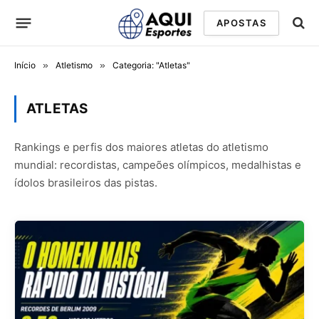
APOSTAS
Início
»
Atletismo
»
Categoria: "Atletas"
ATLETAS
Rankings e perfis dos maiores atletas do atletismo
mundial: recordistas, campeões olímpicos, medalhistas e
ídolos brasileiros das pistas.