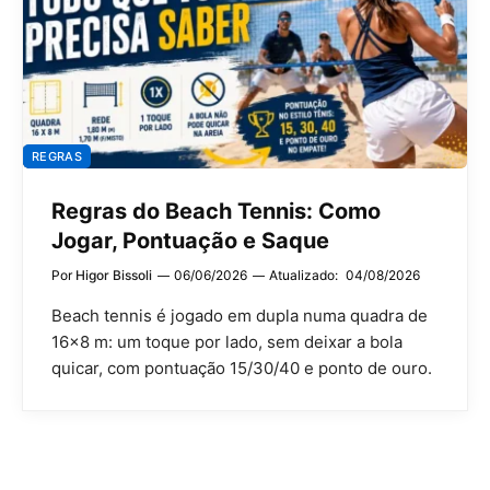
REGRAS
Regras do Beach Tennis: Como
Jogar, Pontuação e Saque
Por
Higor Bissoli
06/06/2026
Atualizado:
04/08/2026
Beach tennis é jogado em dupla numa quadra de
16×8 m: um toque por lado, sem deixar a bola
quicar, com pontuação 15/30/40 e ponto de ouro.