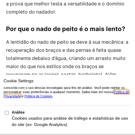
a prova que melhor testa a versatilidade e o domínio
completo do nadador.
Por que o nado de peito é o mais lento?
A lentidão do nado de peito se deve à sua mecânica: a
recuperação dos braços e das pernas é feita quase
totalmente debaixo d’água, criando um arrasto muito
maior do que nos estilos onde os braços se
recuperam no ar (crawl, costas, borboleta). Além
disso, o movimento é intermitente — há um momento
de deslize após cada ciclo completo —, o que quebra
a continuidade da propulsão.
É necessário dominar todos os estilos
para ser um bom nadador?