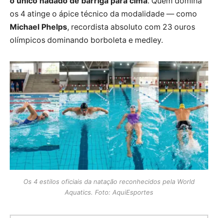
o único nadado de barriga para cima
. Quem domina
os 4 atinge o ápice técnico da modalidade — como
Michael Phelps
, recordista absoluto com 23 ouros
olímpicos dominando borboleta e medley.
Os 4 estilos oficiais da natação reconhecidos pela World
Aquatics. Foto: AquiEsportes