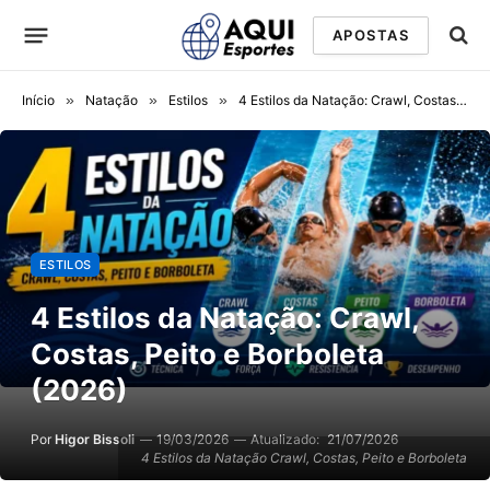
APOSTAS
Início
»
Natação
»
Estilos
»
4 Estilos da Natação: Crawl, Costas, Peito e Borboleta (2026)
ESTILOS
4 Estilos da Natação: Crawl,
Costas, Peito e Borboleta
(2026)
Por
Higor Bissoli
19/03/2026
Atualizado:
21/07/2026
4 Estilos da Natação Crawl, Costas, Peito e Borboleta