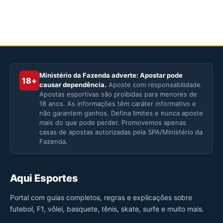
Ministério da Fazenda adverte: Apostar pode
18+
causar dependência.
Aposte com responsabilidade.
Apostas esportivas são proibidas para menores de
18 anos. As informações têm caráter informativo e
não garantem ganhos. Defina limites e nunca aposte
mais do que pode perder. Promovemos apenas
casas de apostas autorizadas pela SPA/Ministério da
Fazenda.
Aqui Esportes
Portal com guias completos, regras e explicações sobre
futebol, F1, vôlei, basquete, tênis, skate, surfe e muito mais.