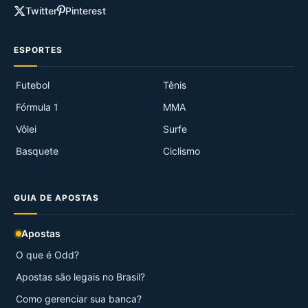
Twitter
Pinterest
ESPORTES
Futebol
Tênis
Fórmula 1
MMA
Vôlei
Surfe
Basquete
Ciclismo
GUIA DE APOSTAS
Apostas
O que é Odd?
Apostas são legais no Brasil?
Como gerenciar sua banca?