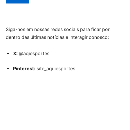
Siga-nos em nossas redes sociais para ficar por
dentro das últimas notícias e interagir conosco:
X:
@aqiesportes
Pinterest:
site_aquiesportes