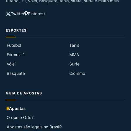
futebol, F1, vôlei, basquete, tênis, skate, surfe e muito mais.
Twitter
Pinterest
ESPORTES
Futebol
Tênis
Fórmula 1
MMA
Vôlei
Surfe
Basquete
Ciclismo
GUIA DE APOSTAS
Apostas
O que é Odd?
Apostas são legais no Brasil?