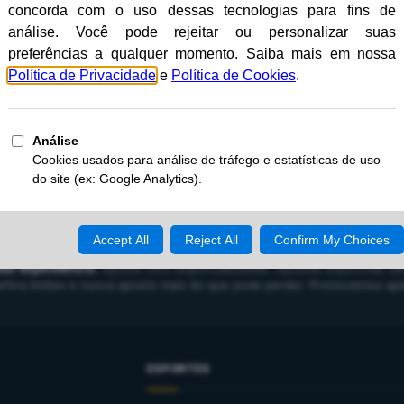
usar dependência.
Aposte com responsabilidade. Apostas esportivas são
efina limites e nunca aposte mais do que pode perder. Promovemos ape
ESPORTES