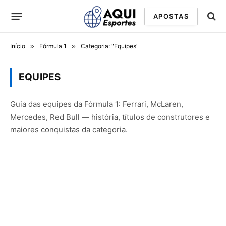
APOSTAS
Início
»
Fórmula 1
»
Categoria: "Equipes"
EQUIPES
Guia das equipes da Fórmula 1: Ferrari, McLaren,
Mercedes, Red Bull — história, títulos de construtores e
maiores conquistas da categoria.