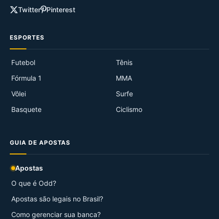
Twitter
Pinterest
ESPORTES
Futebol
Tênis
Fórmula 1
MMA
Vôlei
Surfe
Basquete
Ciclismo
GUIA DE APOSTAS
Apostas
O que é Odd?
Apostas são legais no Brasil?
Como gerenciar sua banca?