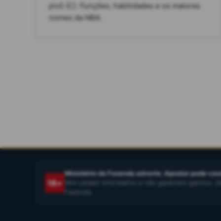
pivô (C). Funções, habilidades e os maiores
nomes da NBA.
Ministério da Fazenda adverte: Apostar pode ca
18+
têm caráter informativo e não garantem ganhos. D
Fazenda.