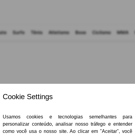
ate
Surfe
Tênis
Atletismo
Boxe
Ciclismo
MMA
mais — funções, características e os melhores jogadores de cad