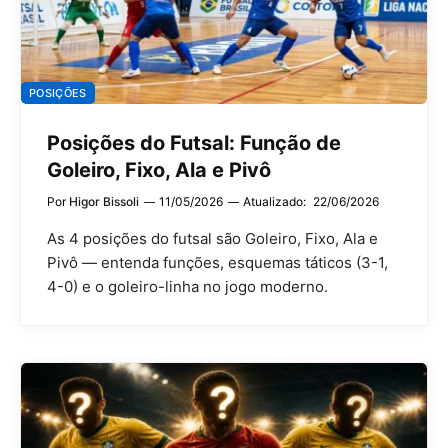
POSIÇÕES
Posições do Futsal: Função de
Goleiro, Fixo, Ala e Pivô
Por
Higor Bissoli
11/05/2026
Atualizado:
22/06/2026
As 4 posições do futsal são Goleiro, Fixo, Ala e
Pivô — entenda funções, esquemas táticos (3-1,
4-0) e o goleiro-linha no jogo moderno.