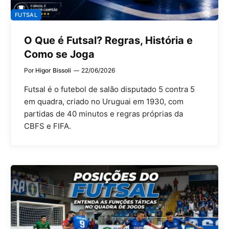
FUTSAL
O Que é Futsal? Regras, História e
Como se Joga
Por
Higor Bissoli
22/06/2026
Futsal é o futebol de salão disputado 5 contra 5
em quadra, criado no Uruguai em 1930, com
partidas de 40 minutos e regras próprias da
CBFS e FIFA.