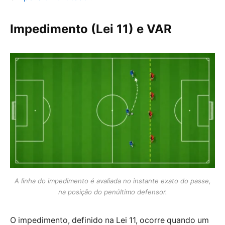
Impedimento (Lei 11) e VAR
A linha do impedimento é avaliada no instante exato do passe,
na posição do penúltimo defensor.
O impedimento, definido na Lei 11, ocorre quando um