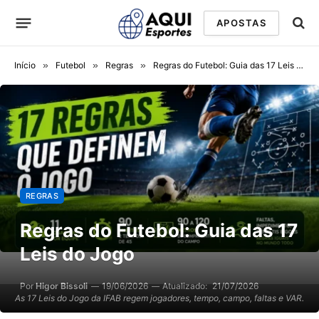
APOSTAS
Início
»
Futebol
»
Regras
»
Regras do Futebol: Guia das 17 Leis do Jogo
REGRAS
Regras do Futebol: Guia das 17
Leis do Jogo
Por
Higor Bissoli
19/06/2026
Atualizado:
21/07/2026
As 17 Leis do Jogo da IFAB regem jogadores, tempo, campo, faltas e VAR.