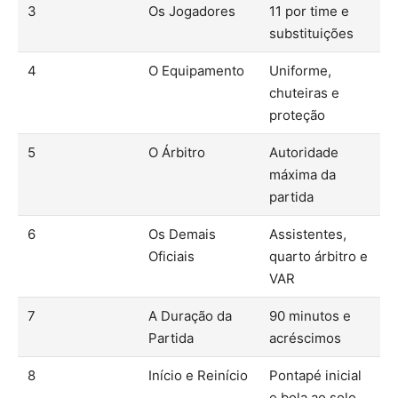
3
Os Jogadores
11 por time e
substituições
4
O Equipamento
Uniforme,
chuteiras e
proteção
5
O Árbitro
Autoridade
máxima da
partida
6
Os Demais
Assistentes,
Oficiais
quarto árbitro e
VAR
7
A Duração da
90 minutos e
Partida
acréscimos
8
Início e Reinício
Pontapé inicial
e bola ao solo