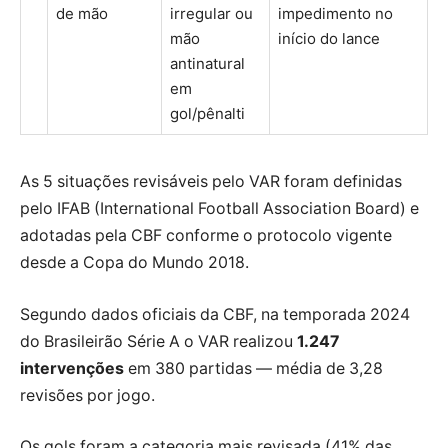
de mão
irregular ou
impedimento no
mão
início do lance
antinatural
em
gol/pênalti
As 5 situações revisáveis pelo VAR foram definidas
pelo IFAB (International Football Association Board) e
adotadas pela CBF conforme o protocolo vigente
desde a Copa do Mundo
2018
.
Segundo dados oficiais da CBF, na temporada 2024
do Brasileirão Série A o VAR realizou
1.247
intervenções
em 380 partidas — média de 3,28
revisões por jogo.
Os gols foram a categoria mais revisada (41% das