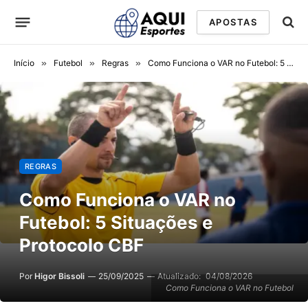
APOSTAS
Início
»
Futebol
»
Regras
»
Como Funciona o VAR no Futebol: 5 Situações e Protocolo CBF
REGRAS
Como Funciona o VAR no
Futebol: 5 Situações e
Protocolo CBF
Por
Higor Bissoli
25/09/2025
Atualizado:
04/08/2026
Como Funciona o VAR no Futebol