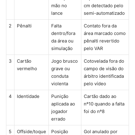
mão no
cm detectado pelo
lance
semi-automatizado
2
Pênalti
Falta
Contato fora da
dentro/fora
área marcado como
da área ou
pênalti revertido
simulação
pelo VAR
3
Cartão
Jogo brusco
Cotovelada fora do
vermelho
grave ou
campo de visão do
conduta
árbitro identificada
violenta
pelo vídeo
4
Identidade
Punição
Cartão dado ao
aplicada ao
nº10 quando a falta
jogador
foi do nº8
errado
5
Offside/toque
Posição
Gol anulado por