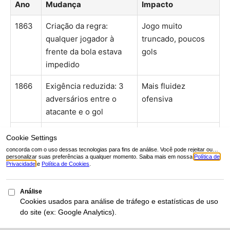
Ano
Mudança
Impacto
1863
Criação da regra:
Jogo muito
qualquer jogador à
truncado, poucos
frente da bola estava
gols
impedido
1866
Exigência reduzida: 3
Mais fluidez
adversários entre o
ofensiva
atacante e o gol
1925
Reduzido para 2
Gols/jogo: 2,58 →
adversários (penúltimo
3,69 (+43%)
adversário)
2005
Adicionado critério de
Elimina punições
“participação ativa”
por posição
irregular sem
influência