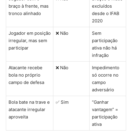
braço à frente, mas
excluídos
tronco alinhado
desde o IFAB
2020
Jogador em posição
❌ Não
Sem
irregular, mas sem
participação
participar
ativa não há
infração
Atacante recebe
❌ Não
Impedimento
bola no próprio
só ocorre no
campo de defesa
campo
adversário
Bola bate na trave e
✅ Sim
“Ganhar
atacante irregular
vantagem” =
aproveita
participação
ativa