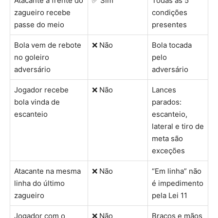
Atacante à frente do
✅ Sim
Todas as 5
zagueiro recebe
condições
passe do meio
presentes
Bola vem de rebote
❌ Não
Bola tocada
no goleiro
pelo
adversário
adversário
Jogador recebe
❌ Não
Lances
bola vinda de
parados:
escanteio
escanteio,
lateral e tiro de
meta são
exceções
Atacante na mesma
❌ Não
“Em linha” não
linha do último
é impedimento
zagueiro
pela Lei 11
Jogador com o
❌ Não
Braços e mãos