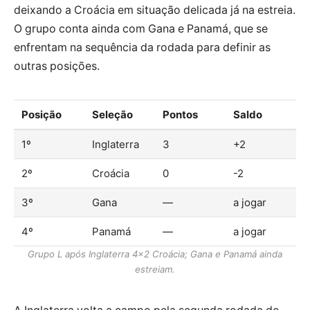
deixando a Croácia em situação delicada já na estreia.
O grupo conta ainda com Gana e Panamá, que se
enfrentam na sequência da rodada para definir as
outras posições.
Posição
Seleção
Pontos
Saldo
1º
Inglaterra
3
+2
2º
Croácia
0
-2
3º
Gana
—
a jogar
4º
Panamá
—
a jogar
Grupo L após Inglaterra 4×2 Croácia; Gana e Panamá ainda
estreiam.