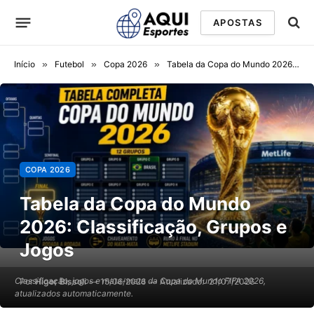
APOSTAS
Início
»
Futebol
»
Copa 2026
»
Tabela da Copa do Mundo 2026: Classificação, Grupos e Jogos
COPA 2026
Tabela da Copa do Mundo
2026: Classificação, Grupos e
Jogos
Classificação, jogos e mata-mata da Copa do Mundo FIFA 2026,
Por
Higor Bissoli
15/06/2026
Atualizado:
21/07/2026
atualizados automaticamente.