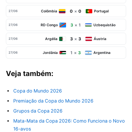
0
×
0
Colômbia
Portugal
27/06
3
×
1
RD Congo
Uzbequistão
27/06
3
×
3
Argélia
Áustria
27/06
1
×
3
Jordânia
Argentina
27/06
Veja também:
Copa do Mundo 2026
Premiação da Copa do Mundo 2026
Grupos da Copa 2026
Mata-Mata da Copa 2026: Como Funciona o Novo
16-avos