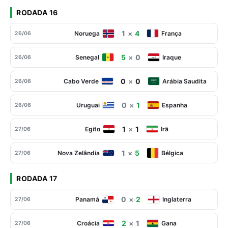
RODADA 16
1
×
4
Noruega
França
26/06
5
×
0
Senegal
Iraque
26/06
0
×
0
Cabo Verde
Arábia Saudita
26/06
0
×
1
Uruguai
Espanha
26/06
1
×
1
Egito
Irã
27/06
1
×
5
Nova Zelândia
Bélgica
27/06
RODADA 17
0
×
2
Panamá
Inglaterra
27/06
2
×
1
Croácia
Gana
27/06