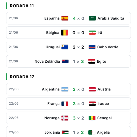
RODADA 11
4
×
0
Espanha
Arábia Saudita
21/06
0
×
0
Bélgica
Irã
21/06
2
×
2
Uruguai
Cabo Verde
21/06
1
×
3
Nova Zelândia
Egito
21/06
RODADA 12
2
×
0
Argentina
Áustria
22/06
3
×
0
França
Iraque
22/06
3
×
2
Noruega
Senegal
22/06
1
×
2
Jordânia
Argélia
23/06