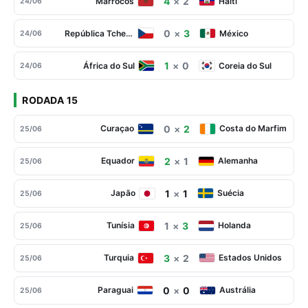
4
×
2
Marrocos
Haiti
24/06
0
×
3
República Tcheca
México
24/06
1
×
0
África do Sul
Coreia do Sul
24/06
RODADA 15
0
×
2
Curaçao
Costa do Marfim
25/06
2
×
1
Equador
Alemanha
25/06
1
×
1
Japão
Suécia
25/06
1
×
3
Tunísia
Holanda
25/06
3
×
2
Turquia
Estados Unidos
25/06
0
×
0
Paraguai
Austrália
25/06