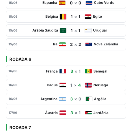
0
×
0
Espanha
Cabo Verde
15/06
1
×
1
Bélgica
Egito
15/06
1
×
1
Arábia Saudita
Uruguai
15/06
2
×
2
Irã
Nova Zelândia
15/06
RODADA 6
3
×
1
França
Senegal
16/06
1
×
4
Iraque
Noruega
16/06
3
×
0
Argentina
Argélia
16/06
3
×
1
Áustria
Jordânia
17/06
RODADA 7