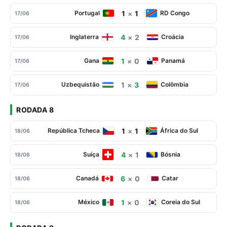
1
×
1
Portugal
RD Congo
17/06
4
×
2
Inglaterra
Croácia
17/06
1
×
0
Gana
Panamá
17/06
1
×
3
Uzbequistão
Colômbia
17/06
RODADA 8
1
×
1
República Tcheca
África do Sul
18/06
4
×
1
Suíça
Bósnia
18/06
6
×
0
Canadá
Catar
18/06
1
×
0
México
Coreia do Sul
18/06