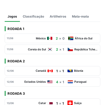
Jogos
Classificação
Artilheiros
Mata-mata
RODADA 1
2
×
0
México
África do Sul
11/06
2
×
1
Coreia do Sul
República Tcheca
11/06
RODADA 2
1
×
1
Canadá
Bósnia
12/06
4
×
1
Estados Unidos
Paraguai
12/06
RODADA 3
1
×
1
Catar
Suíça
13/06