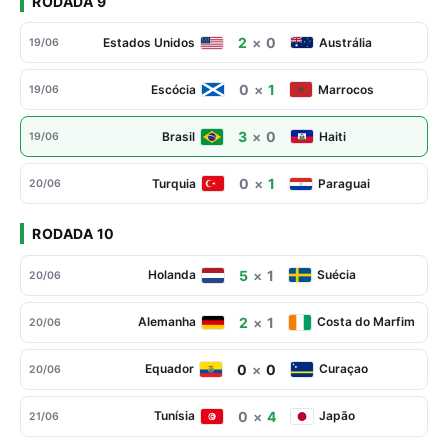
RODADA 9
2
×
0
Estados Unidos
Austrália
19/06
0
×
1
Escócia
Marrocos
19/06
3
×
0
Brasil
Haiti
19/06
0
×
1
Turquia
Paraguai
20/06
RODADA 10
5
×
1
Holanda
Suécia
20/06
2
×
1
Alemanha
Costa do Marfim
20/06
0
×
0
Equador
Curaçao
20/06
0
×
4
Tunísia
Japão
21/06