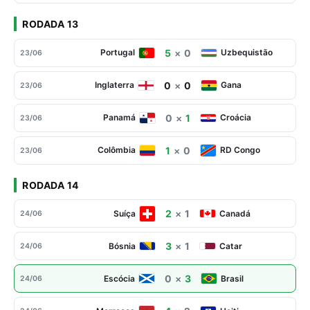
RODADA 13
5
×
0
Portugal
Uzbequistão
23/06
0
×
0
Inglaterra
Gana
23/06
0
×
1
Panamá
Croácia
23/06
1
×
0
Colômbia
RD Congo
23/06
RODADA 14
2
×
1
Suíça
Canadá
24/06
3
×
1
Bósnia
Catar
24/06
0
×
3
Escócia
Brasil
24/06