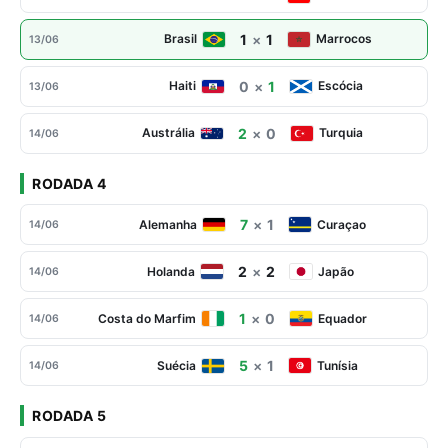
1
×
1
Brasil
Marrocos
13/06
0
×
1
Haiti
Escócia
13/06
2
×
0
Austrália
Turquia
14/06
RODADA 4
7
×
1
Alemanha
Curaçao
14/06
2
×
2
Holanda
Japão
14/06
1
×
0
Costa do Marfim
Equador
14/06
5
×
1
Suécia
Tunísia
14/06
RODADA 5