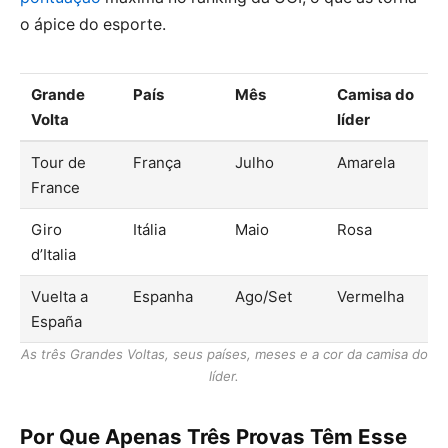
o ápice do esporte.
Grande
País
Mês
Camisa do
Volta
líder
Tour de
França
Julho
Amarela
France
Giro
Itália
Maio
Rosa
d’Italia
Vuelta a
Espanha
Ago/Set
Vermelha
España
As três Grandes Voltas, seus países, meses e a cor da camisa do
líder.
Por Que Apenas Três Provas Têm Esse