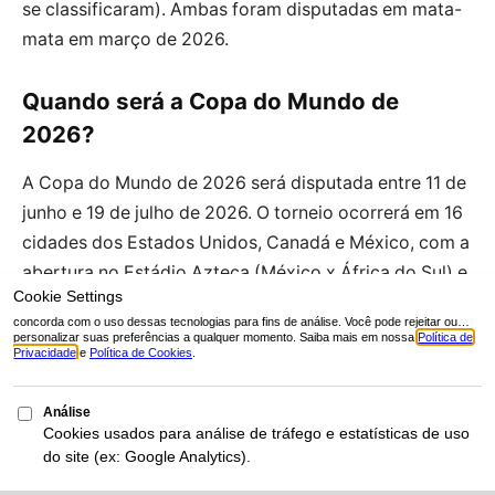
se classificaram). Ambas foram disputadas em mata-
mata em março de 2026.
Quando será a Copa do Mundo de
2026?
A Copa do Mundo de 2026 será disputada entre 11 de
junho e 19 de julho de 2026. O torneio ocorrerá em 16
cidades dos Estados Unidos, Canadá e México, com a
abertura no Estádio Azteca (México x África do Sul) e
a final no MetLife Stadium (Nova Jersey).
Quais seleções surpreenderam na
classificação?
As maiores surpresas foram as 4 estreantes absolutas:
Curaçao (CONCACAF, 150 mil habitantes), Cabo