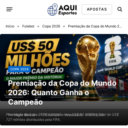
APOSTAS
Início
»
Futebol
»
Copa 2026
»
Premiação da Copa do Mundo 2026: Quanto Ganha o Campeão
COPA 2026
Premiação da Copa do Mundo
2026: Quanto Ganha o
Campeão
Premiação da Copa 2026: campeão leva US$ 50 milhões, total de US$
Por
Higor Bissoli
17/06/2026
Atualizado:
21/07/2026
727 milhões distribuídos pela FIFA.