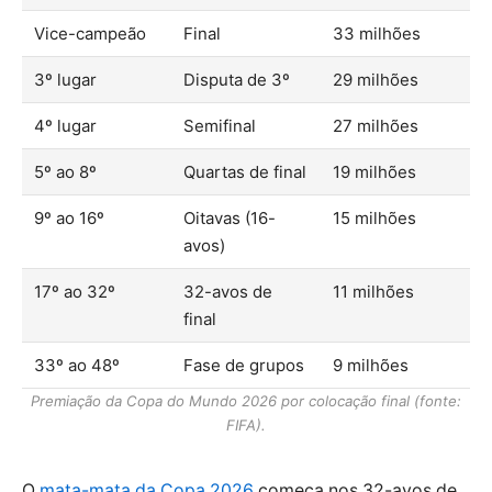
Vice-campeão
Final
33 milhões
3º lugar
Disputa de 3º
29 milhões
4º lugar
Semifinal
27 milhões
5º ao 8º
Quartas de final
19 milhões
9º ao 16º
Oitavas (16-
15 milhões
avos)
17º ao 32º
32-avos de
11 milhões
final
33º ao 48º
Fase de grupos
9 milhões
Premiação da Copa do Mundo 2026 por colocação final (fonte:
FIFA).
O
mata-mata da Copa 2026
começa nos 32-avos de