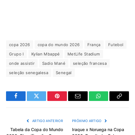
copa 2026
copa do mundo 2026
França
Futebol
Grupo I
Kylian Mbappé
MetLife Stadium
onde assistir
Sadio Mané
seleção francesa
seleção senegalesa
Senegal
Facebook
Twitter
Pinterest
Email
WhatsApp
Copiar
Link
ARTIGO ANTERIOR
PRÓXIMO ARTIGO
Tabela da Copa do Mundo
Iraque x Noruega na Copa