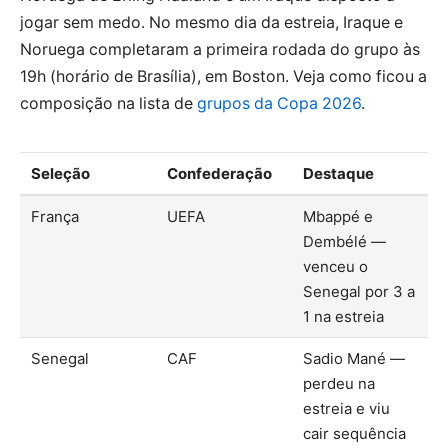
jogar sem medo. No mesmo dia da estreia, Iraque e
Noruega completaram a primeira rodada do grupo às
19h (horário de Brasília), em Boston. Veja como ficou a
composição na lista de
grupos da Copa 2026
.
Seleção
Confederação
Destaque
França
UEFA
Mbappé e
Dembélé —
venceu o
Senegal por 3 a
1 na estreia
Senegal
CAF
Sadio Mané —
perdeu na
estreia e viu
cair sequência