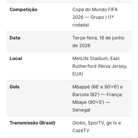
Competição
Copa do Mundo FIFA
2026 — Grupo I (1ª
rodada)
Data
Terça-feira, 16 de junho
de 2026
Local
MetLife Stadium, East
Rutherford (Nova Jersey,
EUA)
Gols
Mbappé (66′ e 90’+6′) e
Barcola (82′) — França;
Mbaye (90’+5′) —
Senegal
Transmissão (Brasil)
Globo, SporTV, ge tv e
CazéTV