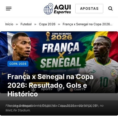
APOSTAS
Início
»
Futebol
»
Copa 2026
»
França x Senegal na Copa 2026: Resultado, Gols e Histórico
COPA 2026
França x Senegal na Copa
2026: Resultado, Gols e
Histórico
França x Senegal abre o Grupo I da Copa 2026 nesta terça, 16h, no
Por
Higor Bissoli
16/06/2026
Atualizado:
03/07/2026
MetLife Stadium.