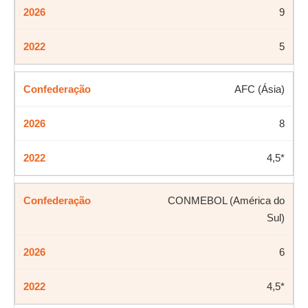
9
5
AFC (Ásia)
8
4,5*
CONMEBOL (América do
Sul)
6
4,5*