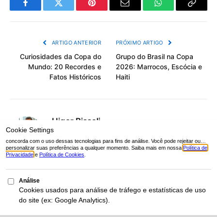
Facebook
Twitter
Pinterest
Email
WhatsApp
Copiar
Link
ARTIGO ANTERIOR
PRÓXIMO ARTIGO
Curiosidades da Copa do
Grupo do Brasil na Copa
Mundo: 20 Recordes e
2026: Marrocos, Escócia e
Fatos Históricos
Haiti
Higor Bissoli
Site
X
(Twitter)
Higor Bissoli é editor responsável pelo Aqui
Esportes, portal brasileiro especializado em
guias técnicos, regras oficiais e análise
estatística de modalidades esportivas. Une há
mais de 2 anos sua atuação profissional em
edição à paixão pelo esporte para construir uma