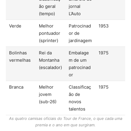
ão geral
jornal
(tempo)
L’Auto
Verde
Melhor
Patrocinad
1953
pontuador
or de
(sprinter)
jardinagem
Bolinhas
Rei da
Embalage
1975
vermelhas
Montanha
m de um
(escalador)
patrocinad
or
Branca
Melhor
Classificaç
1975
jovem
ão de
(sub-26)
novos
talentos
As quatro camisas oficiais do Tour de France, o que cada uma
premia e o ano em que surgiram.