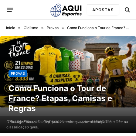
APOSTAS
Início
»
Ciclismo
»
Provas
»
Como Funciona o Tour de France? Etapas, Camisas e Regras
PROVAS
Como Funciona o Tour de
France? Etapas, Camisas e
Regras
O Tour de France distribui quatro camisas; a amarela identifica o líder da
Por
Higor Bissoli
02/06/2026
Atualizado:
09/06/2026
classificação geral.