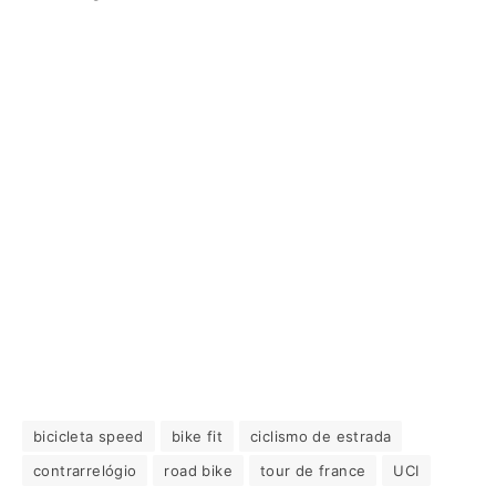
bicicleta speed
bike fit
ciclismo de estrada
contrarrelógio
road bike
tour de france
UCI