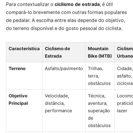
Para contextualizar o
ciclismo de estrada
, é útil
compará-lo brevemente com outras formas populares
de pedalar. A escolha entre elas depende do objetivo,
do terreno disponível e do gosto pessoal do ciclista.
Característica
Ciclismo de
Mountain
Ciclis
Estrada
Bike (MTB)
Urbano
Terreno
Asfalto/pavimento
Trilhas,
Cidade,
terra,
asfalto,
obstáculos
ciclovi
Objetivo
Velocidade,
Técnica,
Locomo
Principal
distância,
aventura,
pratici
performance
superação
lazer
de
obstáculos