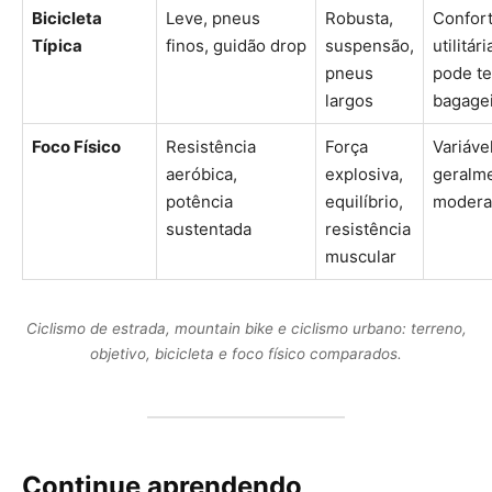
Bicicleta
Leve, pneus
Robusta,
Confort
Típica
finos, guidão drop
suspensão,
utilitári
pneus
pode te
largos
bagage
Foco Físico
Resistência
Força
Variável
aeróbica,
explosiva,
geralm
potência
equilíbrio,
modera
sustentada
resistência
muscular
Ciclismo de estrada, mountain bike e ciclismo urbano: terreno,
objetivo, bicicleta e foco físico comparados.
Continue aprendendo