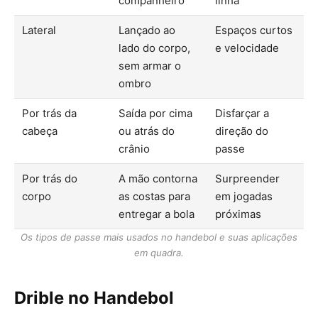
companheiro
linha
Lateral
Lançado ao
Espaços curtos
lado do corpo,
e velocidade
sem armar o
ombro
Por trás da
Saída por cima
Disfarçar a
cabeça
ou atrás do
direção do
crânio
passe
Por trás do
A mão contorna
Surpreender
corpo
as costas para
em jogadas
entregar a bola
próximas
Os tipos de passe mais usados no handebol e suas aplicações
em quadra.
Drible no Handebol