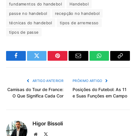
fundamentos do handebol
Handebol
passe no handebol
recepção no handebol
técnicas do handebol
tipos de arremesso
tipos de passe
Facebook
Twitter
Pinterest
Email
WhatsApp
Copiar
Link
ARTIGO ANTERIOR
PRÓXIMO ARTIGO
Camisas do Tour de France:
Posições do Futebol: As 11
O Que Significa Cada Cor
e Suas Funções em Campo
Higor Bissoli
Site
X