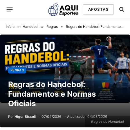
APOSTAS
Início
»
Handebol
»
Regras
»
Regras do Handebol: Fundamentos e Normas Oficiais
REGRAS
Regras do Handebol:
Fundamentos e Normas
Oficiais
Por
Higor Bissoli
07/04/2026
Atualizado:
04/08/2026
Regras do Handebol