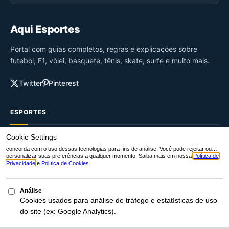
Aqui Esportes
Portal com guias completos, regras e explicações sobre
futebol, F1, vôlei, basquete, tênis, skate, surfe e muito mais.
Twitter
Pinterest
ESPORTES
Futebol
Tênis
Fórmula 1
MMA
Vôlei
Surfe
Basquete
Ciclismo
GUIA DE APOSTAS