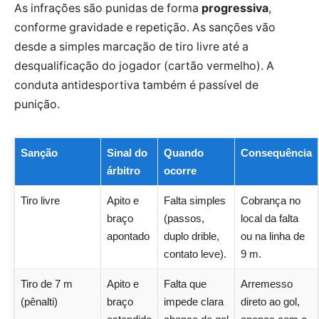
As infrações são punidas de forma
progressiva
,
conforme gravidade e repetição. As sanções vão
desde a simples marcação de tiro livre até a
desqualificação do jogador (cartão vermelho). A
conduta antidesportiva também é passível de
punição.
Sanção
Sinal do
Quando
Consequência
árbitro
ocorre
Tiro livre
Apito e
Falta simples
Cobrança no
braço
(passos,
local da falta
apontado
duplo drible,
ou na linha de
contato leve).
9 m.
Tiro de 7 m
Apito e
Falta que
Arremesso
(pênalti)
braço
impede clara
direto ao gol,