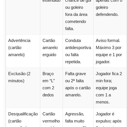
estendido
chance de gol
apenas com o
ou goleiro
goleiro
fora da área
defendendo.
cometendo
falta.
Advertência
Cartão
Conduta
Aviso formal.
(cartão
amarelo
antidesportiva
Máximo 3 por
amarelo)
erguido
ou falta
equipe e 1 por
repetida.
jogador.
Exclusão (2
Braço
Falta grave
Jogador fica 2
minutos)
em “L”
ou 2ª falta
min fora;
com 2
após o cartão
equipe joga
dedos
amarelo.
com 1 a
menos.
Desqualificação
Cartão
Agressão,
Jogador é
(cartão
vermelho
falta muito
expulso; após