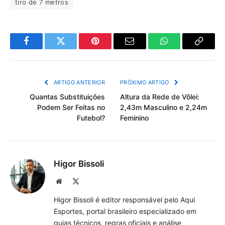
tiro de 7 metros
Facebook
Twitter
Pinterest
Email
WhatsApp
Copiar
Link
ARTIGO ANTERIOR
PRÓXIMO ARTIGO
Quantas Substituições
Altura da Rede de Vôlei:
Podem Ser Feitas no
2,43m Masculino e 2,24m
Futebol?
Feminino
Higor Bissoli
Site
X
(Twitter)
Higor Bissoli é editor responsável pelo Aqui
Esportes, portal brasileiro especializado em
guias técnicos, regras oficiais e análise