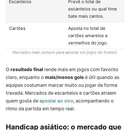
Escanteios
Prevê o total de
escanteios ou qual time
bate mais cantos.
Cartões
Aposta no total de
cartões amarelos e
vermelhos do jogo.
Mercados mais comuns para apostar em jogos de futebol.
O
resultado final
rende mais em jogos com favorito
claro, enquanto o
mais/menos gols
é útil quando as
equipes costumam marcar muito ou jogar de forma
travada. Mercados de escanteios e cartões atraem
quem gosta de
apostar ao vivo
, acompanhando o
ritmo da partida em tempo real.
Handicap asiático: o mercado que