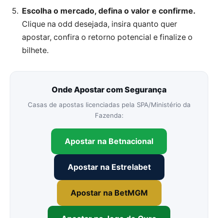
Escolha o mercado, defina o valor e confirme.
Clique na odd desejada, insira quanto quer
apostar, confira o retorno potencial e finalize o
bilhete.
Onde Apostar com Segurança
Casas de apostas licenciadas pela SPA/Ministério da
Fazenda:
Apostar na Betnacional
Apostar na Estrelabet
Apostar na BetMGM