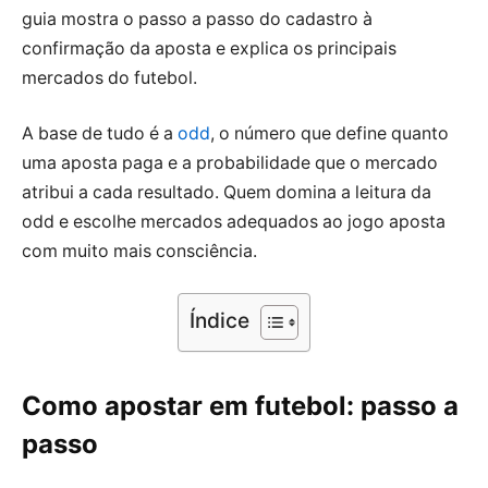
guia mostra o passo a passo do cadastro à
confirmação da aposta e explica os principais
mercados do futebol.
A base de tudo é a
odd
, o número que define quanto
uma aposta paga e a probabilidade que o mercado
atribui a cada resultado. Quem domina a leitura da
odd e escolhe mercados adequados ao jogo aposta
com muito mais consciência.
Índice
Como apostar em futebol: passo a
passo