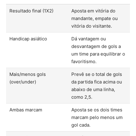
Resultado final (1X2)
Aposta em vitória do
mandante, empate ou
vitória do visitante.
Handicap asiático
Dá vantagem ou
desvantagem de gols a
um time para equilibrar o
favoritismo.
Mais/menos gols
Prevê se o total de gols
(over/under)
da partida fica acima ou
abaixo de uma linha,
como 2,5.
Ambas marcam
Aposta se os dois times
marcam pelo menos um
gol cada.