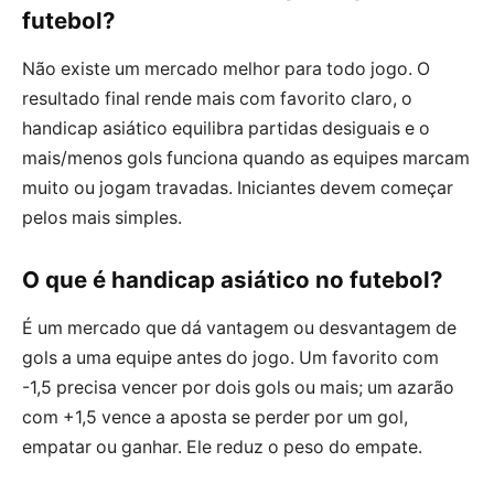
futebol?
Não existe um mercado melhor para todo jogo. O
resultado final rende mais com favorito claro, o
handicap asiático equilibra partidas desiguais e o
mais/menos gols funciona quando as equipes marcam
muito ou jogam travadas. Iniciantes devem começar
pelos mais simples.
O que é handicap asiático no futebol?
É um mercado que dá vantagem ou desvantagem de
gols a uma equipe antes do jogo. Um favorito com
-1,5 precisa vencer por dois gols ou mais; um azarão
com +1,5 vence a aposta se perder por um gol,
empatar ou ganhar. Ele reduz o peso do empate.