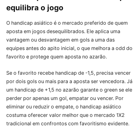
equilibra o jogo
O handicap asiático é o mercado preferido de quem
aposta em jogos desequilibrados. Ele aplica uma
vantagem ou desvantagem em gols a uma das
equipes antes do apito inicial, o que melhora a odd do
favorito e protege quem aposta no azarão.
Se o favorito recebe handicap de -1,5, precisa vencer
por dois gols ou mais para a aposta ser vencedora. Já
um handicap de +1,5 no azarão garante o green se ele
perder por apenas um gol, empatar ou vencer. Por
eliminar ou reduzir o empate, o handicap asiático
costuma oferecer valor melhor que o mercado 1X2
tradicional em confrontos com favoritismo evidente.