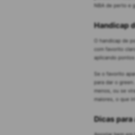
NBA de perto e 
Handicap d
O handicap de po
com favorito cla
aplicando pontos 
Se o favorito ap
para dar o green
menos, ou se vir
maiores, o que in
Dicas para
Apostar bem em b