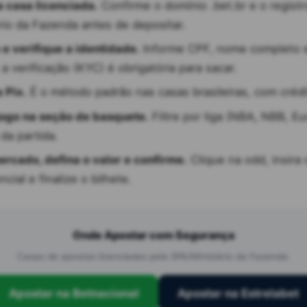
 casa licenciada.
Confirme o domínio .bet.br e o registr
rio da Fazenda antes de depositar.
 e verifique a identidade.
Informe CPF, nome completo e
a verificação (KYC) é obrigatória para sacar.
 Pix.
É o método padrão nas casas brasileiras, com crédi
jogo na seção de basquete.
Filtre por liga (NBA, NBB, E
 da partida.
ercado, defina o valor e confirme.
Clique na odd, insira o
cial e finalize o bilhete.
Onde Apostar com Segurança
Casas de apostas licenciadas pela SPA/Ministério da Fazenda:
Apostar na Betnacional
Apostar na Estrelabet