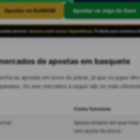
Apostar na BetMGM
Apostar na Jogo de Ouro
azenda adverte:
Apostar pode causar dependência.
Proibido para menores d
 mercados de apostas em basquete
ntra as apostas em torno do placar, já que os jogos tê
atados. Os seis mercados a seguir são os mais oferecid
Como funciona
line)
Aposta simples em qual time 
sem ajuste de placar.