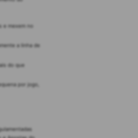
is e mexem no
ente a linha de
ais do que
quena por jogo,
egulamentadas
s e Apostas do