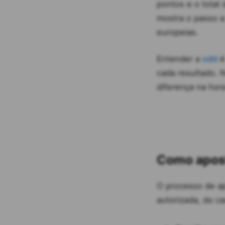
pontos e o total 
mostra o passo a
europeias.
Entender a
odd
é
cada resultado. 
diferença na hor
Como apost
O processo de ap
autorizada, do ca