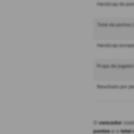
Handicap de pon
Total de pontos 
Handicap europ
Props de jogado
Resultado por pe
O
vencedor
cost
pontos
e o
total