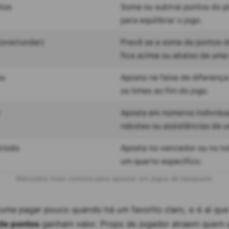
tos
Soma ou subtrai pontos do p
para equilibrar o jogo.
(over/under)
Prevê se a soma de pontos d
fica acima ou abaixo de uma 
eu
Aposta na faixa de diferença
os times ao fim do jogo.
r
Aposta em números individua
rebotes ou assistências de u
ríodo
Aposta no vencedor ou no to
um quarto específico.
Mercados mais comuns para apostar em jogos de basquete.
uma pagar pouco quando há um favorito claro, e é aí qu
 de pontos
ganham valor. Props de jogador atraem quem