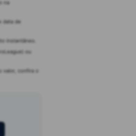
o na
 data de
to instantâneo.
uroLeague) ou
 valor, confira o