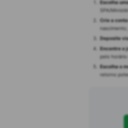
Escolha uma
SPA/Ministé
Crie a conta
nascimento; 
Deposite via
Encontre o 
pelo horário
Escolha o m
retorno poten