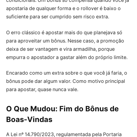
condicionais. Um bônus só compensa quando você já
apostaria de qualquer forma e o rollover é baixo o
suficiente para ser cumprido sem risco extra.
O erro clássico é apostar mais do que planejava só
para aproveitar um bônus. Nesse caso, a promoção
deixa de ser vantagem e vira armadilha, porque
empurra o apostador a gastar além do próprio limite.
Encarado como um extra sobre o que você já faria, o
bônus pode dar algum valor. Como motivo principal
para apostar, quase nunca vale.
O Que Mudou: Fim do Bônus de
Boas-Vindas
A Lei nº 14.790/2023, regulamentada pela Portaria