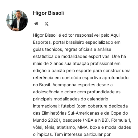
Higor Bissoli
Site
X
(Twitter)
Higor Bissoli é editor responsável pelo Aqui
Esportes, portal brasileiro especializado em
guias técnicos, regras oficiais e análise
estatística de modalidades esportivas. Une há
mais de 2 anos sua atuação profissional em
edição à paixão pelo esporte para construir uma
referência em conteúdo esportivo aprofundado
no Brasil. Acompanha esportes desde a
adolescência e cobre com profundidade as
principais modalidades do calendário
internacional: futebol (com cobertura dedicada
das Eliminatórias Sul-Americanas e da Copa do
Mundo 2026), basquete (NBA e NBB), Fórmula 1,
vôlei, tênis, atletismo, MMA, boxe e modalidades
olímpicas. Tem interesse particular por