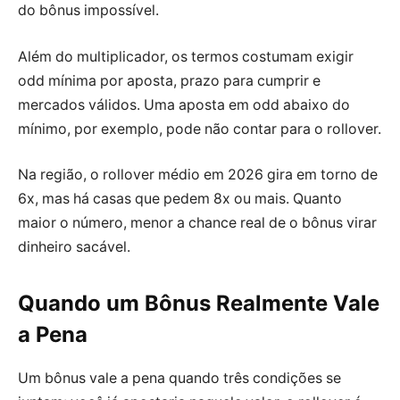
do bônus impossível.
Além do multiplicador, os termos costumam exigir
odd mínima por aposta, prazo para cumprir e
mercados válidos. Uma aposta em odd abaixo do
mínimo, por exemplo, pode não contar para o rollover.
Na região, o rollover médio em 2026 gira em torno de
6x, mas há casas que pedem 8x ou mais. Quanto
maior o número, menor a chance real de o bônus virar
dinheiro sacável.
Quando um Bônus Realmente Vale
a Pena
Um bônus vale a pena quando três condições se