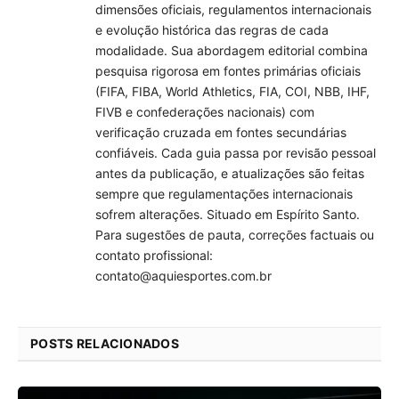
dimensões oficiais, regulamentos internacionais
e evolução histórica das regras de cada
modalidade. Sua abordagem editorial combina
pesquisa rigorosa em fontes primárias oficiais
(FIFA, FIBA, World Athletics, FIA, COI, NBB, IHF,
FIVB e confederações nacionais) com
verificação cruzada em fontes secundárias
confiáveis. Cada guia passa por revisão pessoal
antes da publicação, e atualizações são feitas
sempre que regulamentações internacionais
sofrem alterações. Situado em Espírito Santo.
Para sugestões de pauta, correções factuais ou
contato profissional:
contato@aquiesportes.com.br
POSTS RELACIONADOS