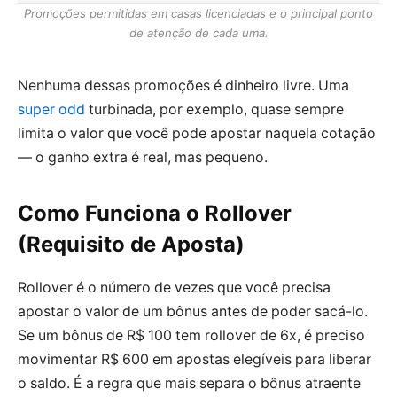
Promoções permitidas em casas licenciadas e o principal ponto
de atenção de cada uma.
Nenhuma dessas promoções é dinheiro livre. Uma
super odd
turbinada, por exemplo, quase sempre
limita o valor que você pode apostar naquela cotação
— o ganho extra é real, mas pequeno.
Como Funciona o Rollover
(Requisito de Aposta)
Rollover é o número de vezes que você precisa
apostar o valor de um bônus antes de poder sacá-lo.
Se um bônus de R$ 100 tem rollover de 6x, é preciso
movimentar R$ 600 em apostas elegíveis para liberar
o saldo. É a regra que mais separa o bônus atraente