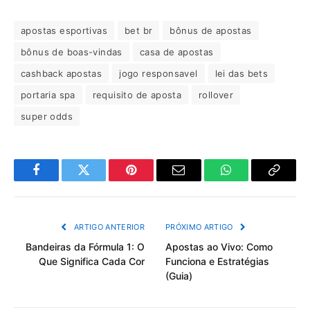
apostas esportivas
bet br
bônus de apostas
bônus de boas-vindas
casa de apostas
cashback apostas
jogo responsavel
lei das bets
portaria spa
requisito de aposta
rollover
super odds
Facebook
Twitter
Pinterest
Email
WhatsApp
Copiar
Link
ARTIGO ANTERIOR
PRÓXIMO ARTIGO
Bandeiras da Fórmula 1: O
Apostas ao Vivo: Como
Que Significa Cada Cor
Funciona e Estratégias
(Guia)