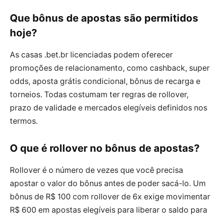
Que bônus de apostas são permitidos
hoje?
As casas .bet.br licenciadas podem oferecer
promoções de relacionamento, como cashback, super
odds, aposta grátis condicional, bônus de recarga e
torneios. Todas costumam ter regras de rollover,
prazo de validade e mercados elegíveis definidos nos
termos.
O que é rollover no bônus de apostas?
Rollover é o número de vezes que você precisa
apostar o valor do bônus antes de poder sacá-lo. Um
bônus de R$ 100 com rollover de 6x exige movimentar
R$ 600 em apostas elegíveis para liberar o saldo para