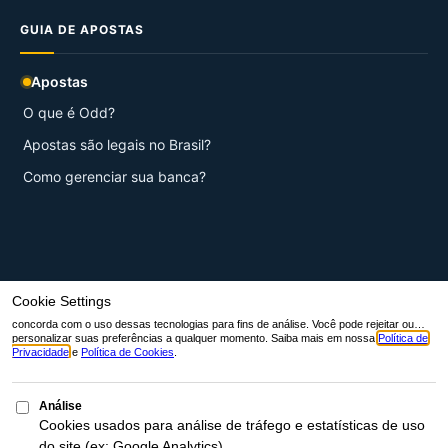
GUIA DE APOSTAS
Apostas
O que é Odd?
Apostas são legais no Brasil?
Como gerenciar sua banca?
© 2026 Aqui Esportes.
Início
Contato
Sobre nós
Termos de Serviço
Políticas de Privacidade
Política de cookies (BR)
Política de cookies (UE)