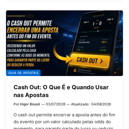
GUIA DE APOSTAS
Cash Out: O Que É e Quando Usar
nas Apostas
Por
Higor Bissoli
03/07/2026
Atualizado:
04/08/2026
O cash out permite encerrar a aposta antes do fim
do evento por um valor calculado pelas odds do
momento, para garantir parte do lucro ou reduzir