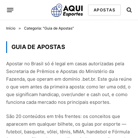
APOSTAS
Início
»
Categoria: "Guia de Apostas"
GUIA DE APOSTAS
Apostar no Brasil só é legal em casas autorizadas pela
Secretaria de Prêmios e Apostas do Ministério da
Fazenda, que operam em domínio .bet.br. Este guia reúne
o que vem antes da primeira aposta: como ler uma odd, o
que significam handicap, over/under e cash out, e como
funciona cada mercado nos principais esportes.
São 20 conteúdos em três frentes: os conceitos que
aparecem em qualquer bilhete, os guias por esporte —
futebol, basquete, vôlei, tênis, MMA, handebol e Fórmula