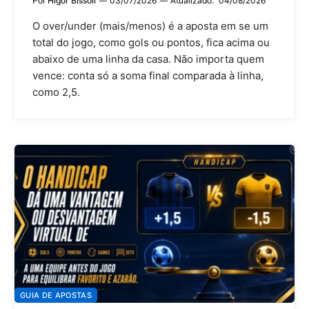
Por
Higor Bissoli
03/07/2026
Atualizado:
04/08/2026
O over/under (mais/menos) é a aposta em se um
total do jogo, como gols ou pontos, fica acima ou
abaixo de uma linha da casa. Não importa quem
vence: conta só a soma final comparada à linha,
como 2,5.
GUIA DE APOSTAS