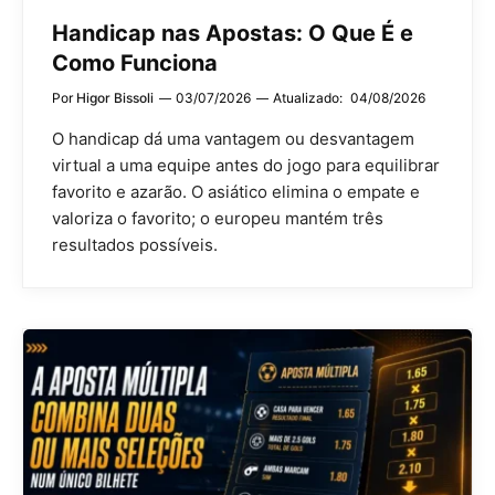
Handicap nas Apostas: O Que É e
Como Funciona
Por
Higor Bissoli
03/07/2026
Atualizado:
04/08/2026
O handicap dá uma vantagem ou desvantagem
virtual a uma equipe antes do jogo para equilibrar
favorito e azarão. O asiático elimina o empate e
valoriza o favorito; o europeu mantém três
resultados possíveis.