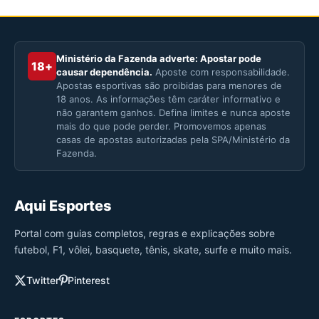
Ministério da Fazenda adverte: Apostar pode
18+
causar dependência.
Aposte com responsabilidade.
Apostas esportivas são proibidas para menores de
18 anos. As informações têm caráter informativo e
não garantem ganhos. Defina limites e nunca aposte
mais do que pode perder. Promovemos apenas
casas de apostas autorizadas pela SPA/Ministério da
Fazenda.
Aqui Esportes
Portal com guias completos, regras e explicações sobre
futebol, F1, vôlei, basquete, tênis, skate, surfe e muito mais.
Twitter
Pinterest