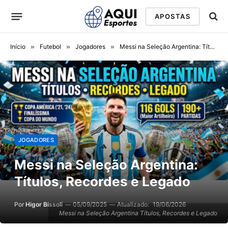
APOSTAS
Início
»
Futebol
»
Jogadores
»
Messi na Seleção Argentina: Títulos, Recordes e Legado
JOGADORES
Messi na Seleção Argentina:
Títulos, Recordes e Legado
Por
Higor Bissoli
05/09/2025
Atualizado:
19/06/2026
Messi na Seleção Argentina Títulos, Recordes e Legado