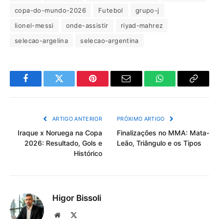
copa-do-mundo-2026
Futebol
grupo-j
lionel-messi
onde-assistir
riyad-mahrez
selecao-argelina
selecao-argentina
Facebook
Twitter
Pinterest
Email
WhatsApp
Copiar
Link
ARTIGO ANTERIOR
PRÓXIMO ARTIGO
Iraque x Noruega na Copa
Finalizações no MMA: Mata-
2026: Resultado, Gols e
Leão, Triângulo e os Tipos
Histórico
Higor Bissoli
Site
X