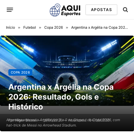
APOSTAS
Início
»
Futebol
»
Copa 2026
»
Argentina x Argélia na Copa 2026: Resultado, Gols e Histórico
COPA 2026
Argentina x Argélia na Copa
2026: Resultado, Gols e
Histórico
Argentina venceu a Argélia por 3 a 0 no Grupo J da Copa 2026, com
Por
Higor Bissoli
16/06/2026
Atualizado:
04/08/2026
hat-trick de Messi no Arrowhead Stadium.