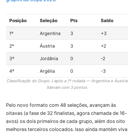
Posição
Seleção
Pts
Saldo
1º
Argentina
3
+3
2º
Áustria
3
+2
3º
Jordânia
0
-2
4º
Argélia
0
-3
Classificação do Grupo J após a 1ª rodada — Argentina e Áustria
lideram com 3 pontos
Pelo novo formato com 48 seleções, avançam às
oitavas (a fase de 32 finalistas, agora chamada de 16-
avos) os dois primeiros de cada grupo, além dos oito
melhores terceiros colocados. Isso ainda mantém viva