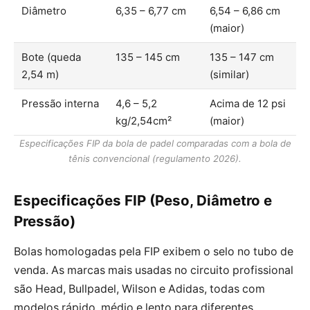
Diâmetro
6,35 – 6,77 cm
6,54 – 6,86 cm
(maior)
Bote (queda
135 – 145 cm
135 – 147 cm
2,54 m)
(similar)
Pressão interna
4,6 – 5,2
Acima de 12 psi
kg/2,54cm²
(maior)
Especificações FIP da bola de padel comparadas com a bola de
tênis convencional (regulamento 2026).
Especificações FIP (Peso, Diâmetro e
Pressão)
Bolas homologadas pela FIP exibem o selo no tubo de
venda. As marcas mais usadas no circuito profissional
são Head, Bullpadel, Wilson e Adidas, todas com
modelos rápido, médio e lento para diferentes