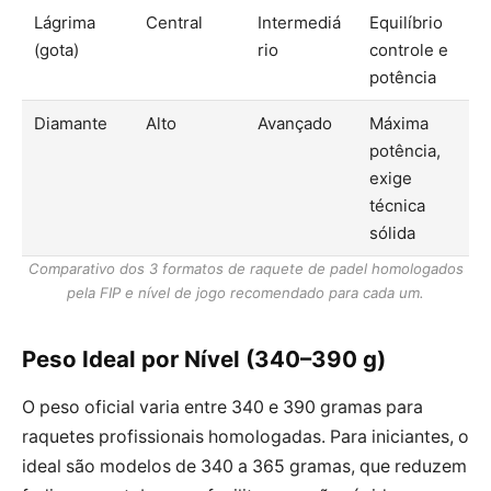
Lágrima
Central
Intermediá
Equilíbrio
(gota)
rio
controle e
potência
Diamante
Alto
Avançado
Máxima
potência,
exige
técnica
sólida
Comparativo dos 3 formatos de raquete de padel homologados
pela FIP e nível de jogo recomendado para cada um.
Peso Ideal por Nível (340–390 g)
O peso oficial varia entre 340 e 390 gramas para
raquetes profissionais homologadas. Para iniciantes, o
ideal são modelos de 340 a 365 gramas, que reduzem