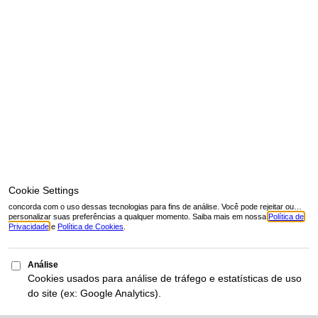
bola de padel
equipamentos padel
FIP padel
kit padel
padel 2026
padel iniciante
peso raquete padel
raquete de padel
raquete diamante
raquete lágrima
raquete redonda