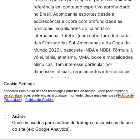
referência em conteúdo esportivo aprofundado
no Brasil. Acompanha esportes desde a
adolescência e cobre com profundidade as
principais modalidades do calendário
internacional: futebol (com cobertura dedicada
das Eliminatórias Sul-Americanas e da Copa do
Mundo 2026), basquete (NBA e NBB), Fórmula 1,
vôlei, tênis, atletismo, MMA, boxe e modalidades
olímpicas. Tem interesse particular por
dimensões oficiais, regulamentos internacionais
e evolução histórica das regras de cada
modalidade. Sua abordagem editorial combina
pesquisa rigorosa em fontes primárias oficiais
(FIFA, FIBA, World Athletics, FIA, COI, NBB, IHF,
FIVB e confederações nacionais) com
verificação cruzada em fontes secundárias
confiáveis. Cada guia passa por revisão pessoal
antes da publicação, e atualizações são feitas
sempre que regulamentações internacionais