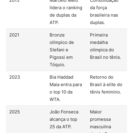
2015
Marcelo Melo
Consolidação
lidera o ranking
da força
de duplas da
brasileira nas
ATP.
duplas.
2021
Bronze
Primeira
olímpico de
medalha
Stefani e
olímpica do
Pigossi em
Brasil no tênis.
Tóquio.
2023
Bia Haddad
Retorno do
Maia entra para
Brasil à elite do
o top 10 da
tênis feminino.
WTA.
2025
João Fonseca
Maior
alcança o top
promessa
25 da ATP.
masculina