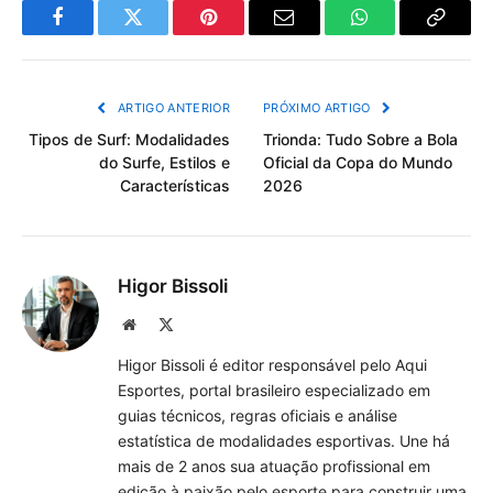
Facebook
Twitter
Pinterest
Email
WhatsApp
Copiar
Link
ARTIGO ANTERIOR
PRÓXIMO ARTIGO
Tipos de Surf: Modalidades
Trionda: Tudo Sobre a Bola
do Surfe, Estilos e
Oficial da Copa do Mundo
Características
2026
Higor Bissoli
Site
X
(Twitter)
Higor Bissoli é editor responsável pelo Aqui
Esportes, portal brasileiro especializado em
guias técnicos, regras oficiais e análise
estatística de modalidades esportivas. Une há
mais de 2 anos sua atuação profissional em
edição à paixão pelo esporte para construir uma