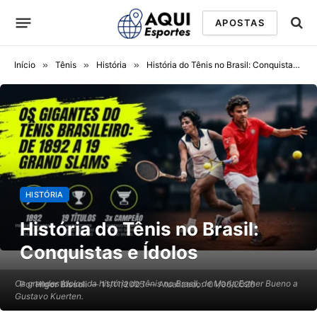
APOSTAS
Início
»
Tênis
»
História
»
História do Tênis no Brasil: Conquistas e Ídolos
HISTÓRIA
História do Tênis no Brasil:
Conquistas e Ídolos
Os grandes ídolos da história do tênis no Brasil, de Maria Esther Bueno a
Por
Higor Bissoli
11/11/2025
Atualizado:
01/06/2026
Gustavo Kuerten.