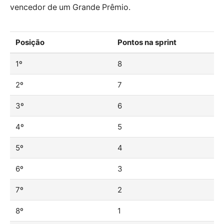
vencedor de um Grande Prêmio.
Posição
Pontos na sprint
1º
8
2º
7
3º
6
4º
5
5º
4
6º
3
7º
2
8º
1