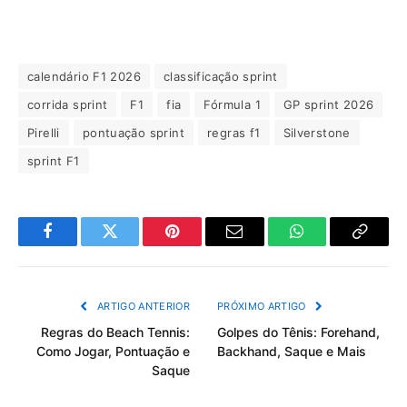
calendário F1 2026
classificação sprint
corrida sprint
F1
fia
Fórmula 1
GP sprint 2026
Pirelli
pontuação sprint
regras f1
Silverstone
sprint F1
Facebook
Twitter
Pinterest
Email
WhatsApp
Copiar
Link
ARTIGO ANTERIOR
PRÓXIMO ARTIGO
Regras do Beach Tennis:
Golpes do Tênis: Forehand,
Como Jogar, Pontuação e
Backhand, Saque e Mais
Saque