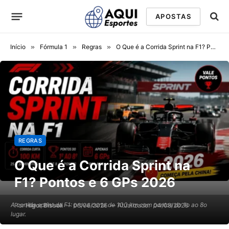
APOSTAS
Início
»
Fórmula 1
»
Regras
»
O Que é a Corrida Sprint na F1? Pontos e 6 GPs 2026
REGRAS
O Que é a Corrida Sprint na
F1? Pontos e 6 GPs 2026
A corrida sprint da F1: prova curta de 100 km com pontos do 1o ao 8o
Por
Higor Bissoli
06/06/2026
Atualizado:
04/08/2026
lugar.