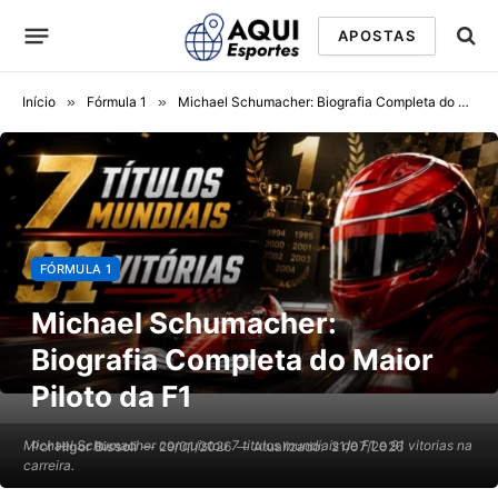
APOSTAS
Início
»
Fórmula 1
»
Michael Schumacher: Biografia Completa do Maior Piloto da F1
FÓRMULA 1
Michael Schumacher:
Biografia Completa do Maior
Piloto da F1
Michael Schumacher conquistou 7 titulos mundiais de F1 e 91 vitorias na
Por
Higor Bissoli
29/01/2026
Atualizado:
21/07/2026
carreira.