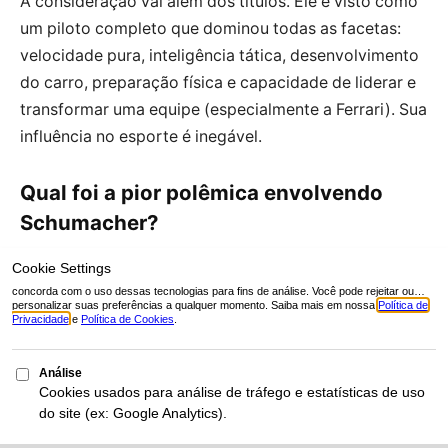
A consideração vai além dos títulos. Ele é visto como
um piloto completo que dominou todas as facetas:
velocidade pura, inteligência tática, desenvolvimento
do carro, preparação física e capacidade de liderar e
transformar uma equipe (especialmente a Ferrari). Sua
influência no esporte é inegável.
Qual foi a pior polêmica envolvendo
Schumacher?
As duas principais polêmicas foram o
choque com
Damon Hill na última corrida de 1994
, que garantiu o
título de forma questionável, e o
choque com
Jacques Villeneuve em 1997
, que lhe custou o vice-
campeonato daquele ano após punição da FIA. O
episódio da
ordem de equipe na Áustria em
2002
também é muito criticado.