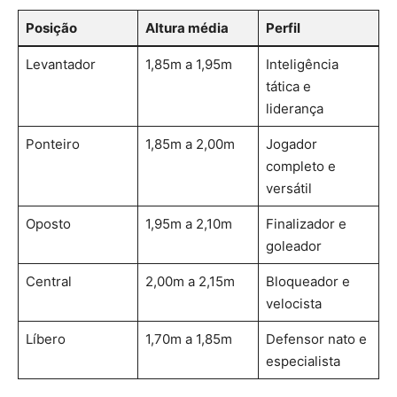
Posição
Altura média
Perfil
Levantador
1,85m a 1,95m
Inteligência
tática e
liderança
Ponteiro
1,85m a 2,00m
Jogador
completo e
versátil
Oposto
1,95m a 2,10m
Finalizador e
goleador
Central
2,00m a 2,15m
Bloqueador e
velocista
Líbero
1,70m a 1,85m
Defensor nato e
especialista