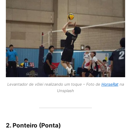
Levantador de vôlei realizando um toque – Foto de
HorseRat
na
Unsplash
2. Ponteiro (Ponta)