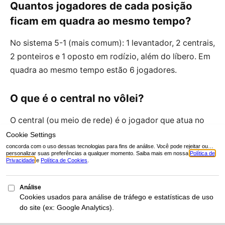
Quantos jogadores de cada posição
ficam em quadra ao mesmo tempo?
No sistema 5-1 (mais comum): 1 levantador, 2 centrais,
2 ponteiros e 1 oposto em rodízio, além do líbero. Em
quadra ao mesmo tempo estão 6 jogadores.
O que é o central no vôlei?
O central (ou meio de rede) é o jogador que atua no
centro da quadra, especializado em ataques rápidos e
na formação de bloqueios. É geralmente o atleta mais
alto da equipe.
Por que o líbero usa uniforme diferente?
O uniforme diferente facilita a identificação pelos
árbitros das substituições e das regras específicas do