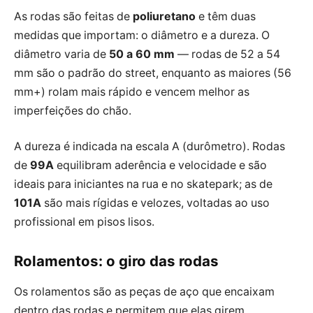
As rodas são feitas de
poliuretano
e têm duas
medidas que importam: o diâmetro e a dureza. O
diâmetro varia de
50 a 60 mm
— rodas de 52 a 54
mm são o padrão do street, enquanto as maiores (56
mm+) rolam mais rápido e vencem melhor as
imperfeições do chão.
A dureza é indicada na escala A (durômetro). Rodas
de
99A
equilibram aderência e velocidade e são
ideais para iniciantes na rua e no skatepark; as de
101A
são mais rígidas e velozes, voltadas ao uso
profissional em pisos lisos.
Rolamentos: o giro das rodas
Os rolamentos são as peças de aço que encaixam
dentro das rodas e permitem que elas girem