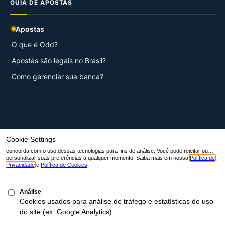
GUIA DE APOSTAS
Apostas
O que é Odd?
Apostas são legais no Brasil?
Como gerenciar sua banca?
© 2026 Aqui Esportes.
Início
Contato
Sobre nós
Termos de Serviço
Políticas de Privacidade
Política de cookies (BR)
Política de cookies (UE)