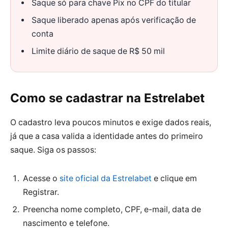
Saque só para chave Pix no CPF do titular
Saque liberado apenas após verificação de
conta
Limite diário de saque de R$ 50 mil
Como se cadastrar na Estrelabet
O cadastro leva poucos minutos e exige dados reais,
já que a casa valida a identidade antes do primeiro
saque. Siga os passos:
Acesse o
site oficial da Estrelabet
e clique em
Registrar.
Preencha nome completo, CPF, e-mail, data de
nascimento e telefone.