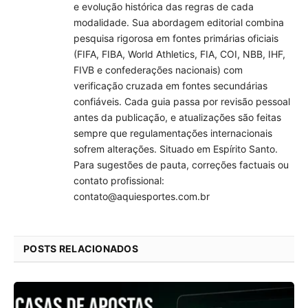
e evolução histórica das regras de cada
modalidade. Sua abordagem editorial combina
pesquisa rigorosa em fontes primárias oficiais
(FIFA, FIBA, World Athletics, FIA, COI, NBB, IHF,
FIVB e confederações nacionais) com
verificação cruzada em fontes secundárias
confiáveis. Cada guia passa por revisão pessoal
antes da publicação, e atualizações são feitas
sempre que regulamentações internacionais
sofrem alterações. Situado em Espírito Santo.
Para sugestões de pauta, correções factuais ou
contato profissional:
contato@aquiesportes.com.br
POSTS RELACIONADOS