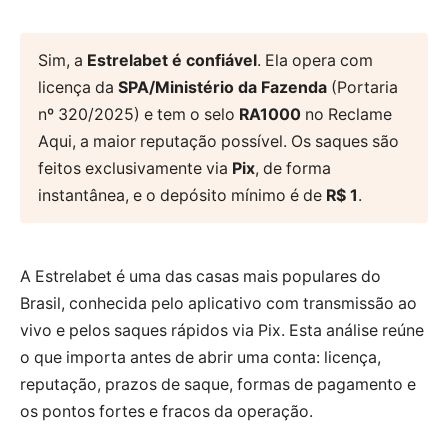
Sim, a
Estrelabet é confiável
. Ela opera com
licença da
SPA/Ministério da Fazenda
(Portaria
nº 320/2025) e tem o selo
RA1000
no Reclame
Aqui, a maior reputação possível. Os saques são
feitos exclusivamente via
Pix
, de forma
instantânea, e o depósito mínimo é de
R$ 1
.
A Estrelabet é uma das casas mais populares do
Brasil, conhecida pelo aplicativo com transmissão ao
vivo e pelos saques rápidos via Pix. Esta análise reúne
o que importa antes de abrir uma conta: licença,
reputação, prazos de saque, formas de pagamento e
os pontos fortes e fracos da operação.