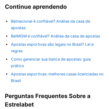
Continue aprendendo
Betnacional é confiável? Análise da casa de
apostas
BetMGM é confiável? Análise da casa de apostas
Apostas esportivas são legais no Brasil? Lei e
regras
Como gerenciar sua banca de apostas: guia
prático
Apostas esportivas: melhores casas licenciadas no
Brasil
Perguntas Frequentes Sobre a
Estrelabet