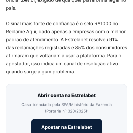
oficial .bet.br, exigido de qualquer plataforma legal no
país.
O sinal mais forte de confiança é o selo RA1000 no
Reclame Aqui, dado apenas a empresas com o melhor
padrão de atendimento. A Estrelabet resolveu 91%
das reclamações registradas e 85% dos consumidores
afirmaram que voltariam a usar a plataforma. Para o
apostador, isso indica um canal de resolução ativo
quando surge algum problema.
Abrir conta na Estrelabet
Casa licenciada pela SPA/Ministério da Fazenda
(Portaria nº 320/2025):
Apostar na Estrelabet