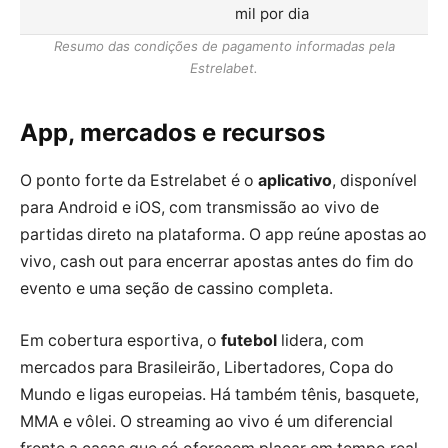
mil por dia
Resumo das condições de pagamento informadas pela
Estrelabet.
App, mercados e recursos
O ponto forte da Estrelabet é o
aplicativo
, disponível
para Android e iOS, com transmissão ao vivo de
partidas direto na plataforma. O app reúne apostas ao
vivo, cash out para encerrar apostas antes do fim do
evento e uma seção de cassino completa.
Em cobertura esportiva, o
futebol
lidera, com
mercados para Brasileirão, Libertadores, Copa do
Mundo e ligas europeias. Há também tênis, basquete,
MMA e vôlei. O streaming ao vivo é um diferencial