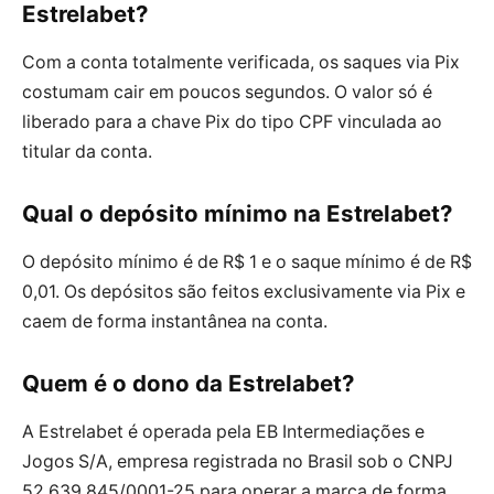
Estrelabet?
Com a conta totalmente verificada, os saques via Pix
costumam cair em poucos segundos. O valor só é
liberado para a chave Pix do tipo CPF vinculada ao
titular da conta.
Qual o depósito mínimo na Estrelabet?
O depósito mínimo é de R$ 1 e o saque mínimo é de R$
0,01. Os depósitos são feitos exclusivamente via Pix e
caem de forma instantânea na conta.
Quem é o dono da Estrelabet?
A Estrelabet é operada pela EB Intermediações e
Jogos S/A, empresa registrada no Brasil sob o CNPJ
52.639.845/0001-25 para operar a marca de forma