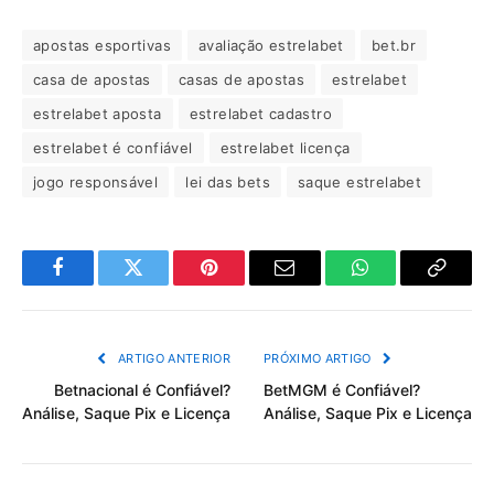
apostas esportivas
avaliação estrelabet
bet.br
casa de apostas
casas de apostas
estrelabet
estrelabet aposta
estrelabet cadastro
estrelabet é confiável
estrelabet licença
jogo responsável
lei das bets
saque estrelabet
Facebook
Twitter
Pinterest
Email
WhatsApp
Copiar
Link
ARTIGO ANTERIOR
PRÓXIMO ARTIGO
Betnacional é Confiável?
BetMGM é Confiável?
Análise, Saque Pix e Licença
Análise, Saque Pix e Licença