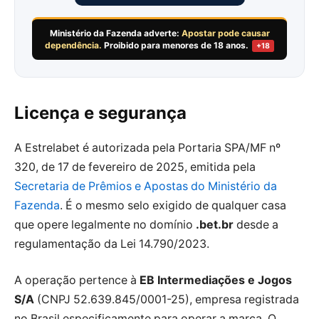
Ministério da Fazenda adverte:
Apostar pode causar
dependência.
Proibido para menores de 18 anos.
+18
Licença e segurança
A Estrelabet é autorizada pela Portaria SPA/MF nº
320, de 17 de fevereiro de 2025, emitida pela
Secretaria de Prêmios e Apostas do Ministério da
Fazenda
. É o mesmo selo exigido de qualquer casa
que opere legalmente no domínio
.bet.br
desde a
regulamentação da Lei 14.790/2023.
A operação pertence à
EB Intermediações e Jogos
S/A
(CNPJ 52.639.845/0001-25), empresa registrada
no Brasil especificamente para operar a marca. O