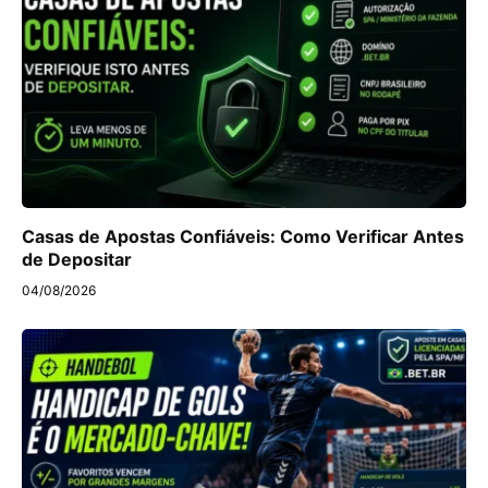
Casas de Apostas Confiáveis: Como Verificar Antes
de Depositar
04/08/2026