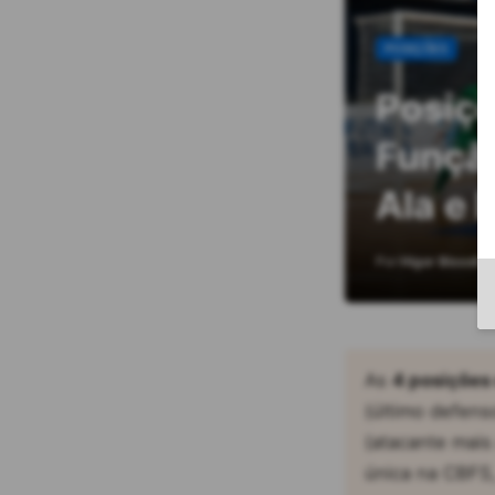
POSIÇÕES
Posiçõ
Função
Ala e 
Por
Higor Bissoli
As
4 posições 
(último defens
(atacante mais
única na CBFS,