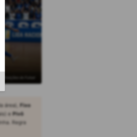
Posições do Futsal
a área),
Fixo
ais) e
Pivô
inha. Regra