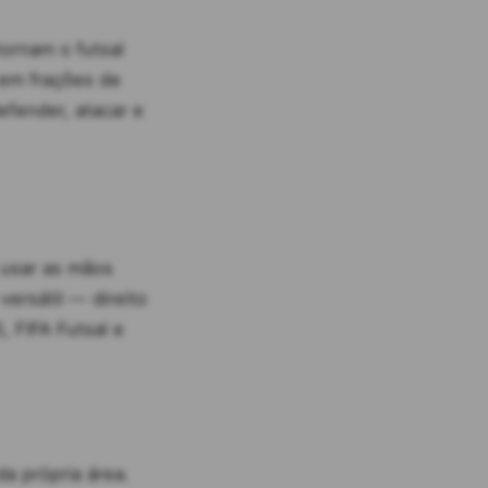
tornam o futsal
 em frações de
efender, atacar e
 usar as mãos
 versátil — direito
 FIFA Futsal e
a própria área.