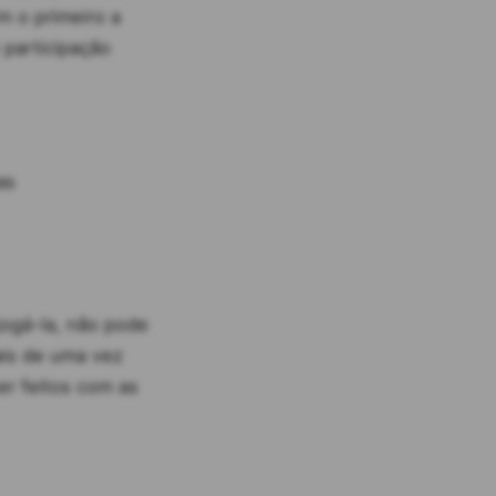
m o primeiro a
 participação
as
jogá-la, não pode
ais de uma vez
er feitos com as