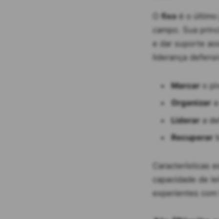
O
fixo
é o último
campo. Sua princi
e dar suporte ao
liderança defensi
Marcar
o pi
Organizar
a
Liderar
a de
Recuperar
b
Características e
capacidade de le
experientes com 