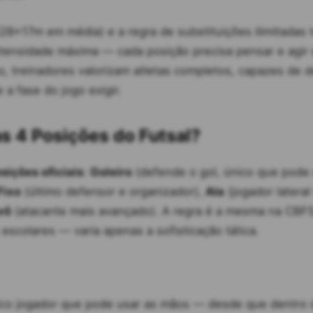
28×17m em média) e a regra de substituições ilimitadas 
tensidade máxima — cada posição precisa pensar e agir
o, treinadores valorizam atletas completos, capazes de d
e a fase do jogo exigir.
as 4 Posições do Futsal?
sições oficiais
:
Goleiro
(defende o gol, único que pode
Fixo
(último defensor e organizador),
Ala
(jogador lateral
vô
(atacante mais avançado). A regra é a mesma na CBFS,
escolares — varia apenas a sofisticação tática.
co jogador que pode usar as mãos — desde que dentro d