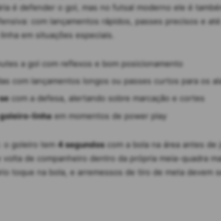
ria é defender o gol, mas no futsal moderno ele é també
ofensiva: com lançamentos rápidos, passes precisos e até
linha em situações especiais.
utes a gol com reflexos e bom posicionamento
as com lançamentos longos ou passes curtos para os al
se
com a defesa, alertando sobre marcação e cortes
goleiro-linha
em momentos de power play
: o goleiro tem
4 segundos
com a bola na área antes de 
 volta de companheiro dentro da própria meia-quadra m
io toque na bola, e arremessos de tiro de meta devem s