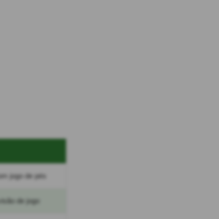
om jogo de pés
isão de jogo