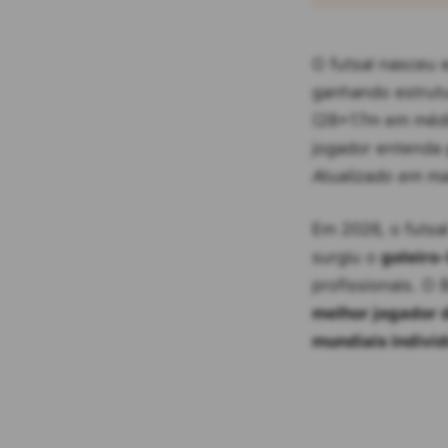
O futsal nasceu
ganhando estrutu
(28×17m em média
jogador entenda 
Atualizado em ma
Em 2026, o futsal
surgiu o
goleiro-
profissionais. O 
melhor jogador
mundiais individ