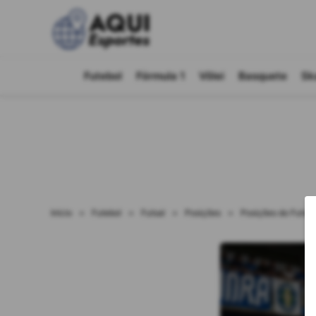
Futebol
Fórmula 1
Vôlei
Basquete
Sk
Início
»
Futebol
»
Futsal
»
Posições
»
Posições do Futsal: