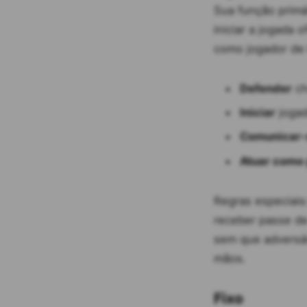
Sua função primá
iniciar a jogada 
como jogador de 
Defender
ch
Iniciar
jogad
Comunicar-
Atuar como 
Regras especiais
receber passe de
sem que adversár
mãos.
Fixo