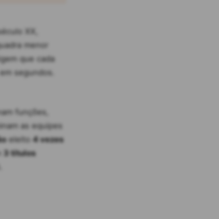
século XX,
 quadra menor
xigem que cada
s em segundos.
onam funções,
inam as equipes
ão
eleito
4 vezes
m
3 títulos
.