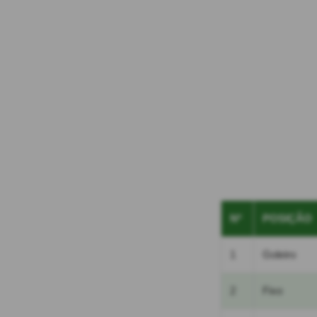
Nº
POSIÇÃO
1
Goleiro
2
Fixo