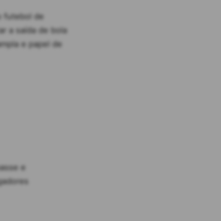
 futebol de
r a saída de bola
ampla e papel de
passe e
ogadores