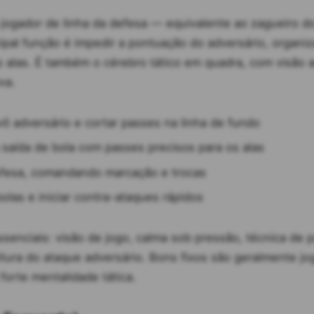
 jogador de linha da defesa — equivalente ao zagueiro do
pal função é impedir a pontuação do adversário, organiza
s alas. É também o cérebro tático em quadra, com visão 
va.
vô adversário e cortar passes na linha de fundo
 saída de bola com passes precisos para os alas
fesa, comandando marcação e trocas
olas e iniciar contra-ataques rápidos
ssenciais: visão de jogo, calma sob pressão, técnica de 
itura do ataque adversário. Bons fixos são geralmente j
forte mentalidade tática.