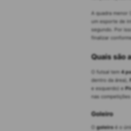
A quadra menor (
um esporte de in
segundo. Por iss
finalizar conform
Quais são 
O futsal tem
4 po
dentro da área),
e esquerdo) e
Pi
nas competições 
Goleiro
O
goleiro
é o úni