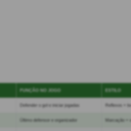
FUNÇÃO NO JOGO
ESTILO
Defender o gol e iniciar jogadas
Reflexos + b
Último defensor e organizador
Marcação + v