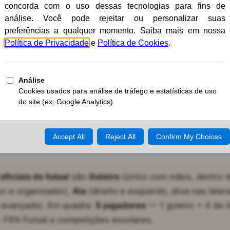
es do Futsal:
 de Goleiro, Fixo,
Pivô
11/05/2026
Atualizado:
22/06/2026
oficiais do futsal
são
Goleiro
(único com mãos, dentro d
or e organizador),
Ala
(direito e esquerdo, atua nas later
 avançado). Em quadra:
5 jogadores
— 1 goleiro + 4 de l
 FIFA Futsal e competições escolares.