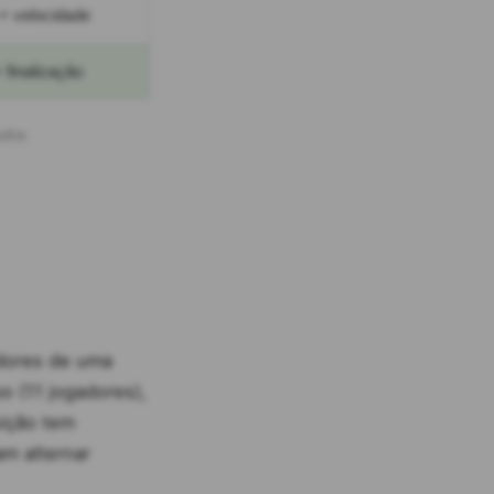
 + velocidade
 finalização
adra.
adores de uma
o (11 jogadores),
sição tem
m alternar