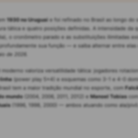
 em
1930 no Uruguai
e foi refinado no Brasil ao longo do 
ra tática e quatro posições definidas. A intensidade da
), o cronômetro parado e as substituições ilimitadas e
profundamente sua função — e saiba alternar entre ela
io de 2026.
 moderno valoriza versatilidade tática: jogadores rotaci
linha
(power play 5×4) e esquemas como 3-1 e 4-0 dom
Brasil tem a maior tradição mundial no esporte, com
Falc
 do mundo
(2004, 2006, 2011, 2012) e
Manoel Tobias
co
uais
(1996, 1998, 2000) — ambos atuando como ala/pivô