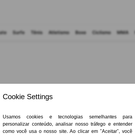
ate
Surfe
Tênis
Atletismo
Boxe
Ciclismo
MMA
 Função de Goleiro, Fixo, Ala e Pivô