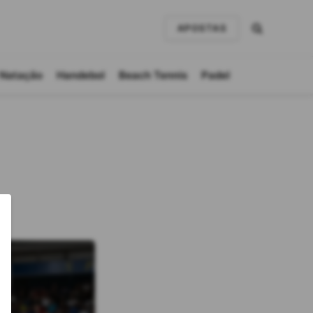
APOSTAS
Natação
Handebol
Beach Tennis
Padel