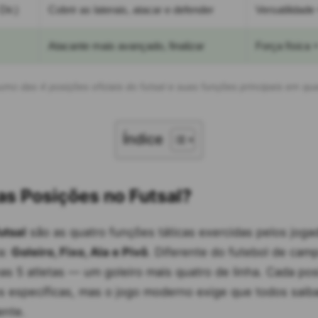
Dir.)
Cobrir as laterais, atacar e defender
Versatilidade
Atacante mais avançado, finalizar
Força física +
mo das 4 posições oficiais do futsal e suas funções principais em qu
Índice
as Posições no Futsal?
utsal
são as quatro funções táticas exercidas pelos jog
a:
Goleiro, Fixo, Ala e Pivô
. Diferente do futebol de camp
nas 5 atletas — um goleiro mais quatro de linha. Cada po
s específicas, mas o jogo moderno exige que todos saiba
ente.