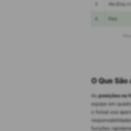
3
Ala (Esq. e 
4
Pivô
Resu
O Que São 
As
posições no f
equipe em quadr
o futsal usa ape
responsabilidade
funções rapidam