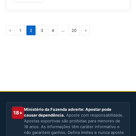
Anterior
Próximo
…
1
2
3
4
20
Ministério da Fazenda adverte: Apostar pode
18+
causar dependência.
Aposte com responsabilidade.
Apostas esportivas são proibidas para menores de
18 anos. As informações têm caráter informativo e
não garantem ganhos. Defina limites e nunca aposte