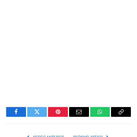
Facebook
Twitter
Pinterest
Email
WhatsApp
Copiar
Link
ARTIGO ANTERIOR
PRÓXIMO ARTIGO