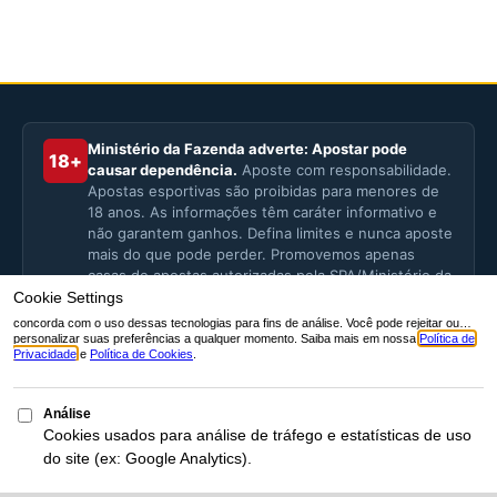
Ministério da Fazenda adverte: Apostar pode
18+
causar dependência.
Aposte com responsabilidade.
Apostas esportivas são proibidas para menores de
18 anos. As informações têm caráter informativo e
não garantem ganhos. Defina limites e nunca aposte
mais do que pode perder. Promovemos apenas
casas de apostas autorizadas pela SPA/Ministério da
Fazenda.
Aqui Esportes
Portal com guias completos, regras e explicações sobre
futebol, F1, vôlei, basquete, tênis, skate, surfe e muito mais.
Twitter
Pinterest