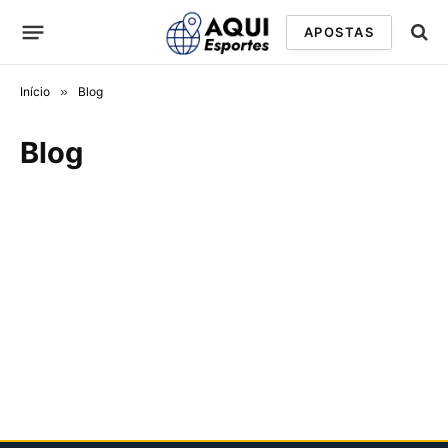
APOSTAS
Início
»
Blog
Blog